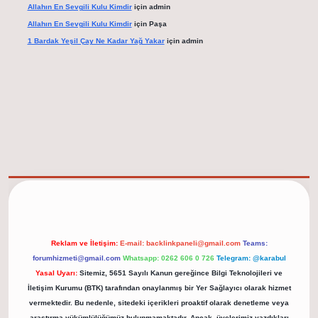
Allahın En Sevgili Kulu Kimdir
için
admin
Allahın En Sevgili Kulu Kimdir
için
Paşa
1 Bardak Yeşil Çay Ne Kadar Yağ Yakar
için
admin
elexbet güncel adresi
https://tulipbett.net/
Reklam ve İletişim:
E-mail:
backlinkpaneli@gmail.com
Teams:
forumhizmeti@gmail.com
Whatsapp: 0262 606 0 726
Telegram: @karabul
Yasal Uyarı:
Sitemiz, 5651 Sayılı Kanun gereğince Bilgi Teknolojileri ve
İletişim Kurumu (BTK) tarafından onaylanmış bir Yer Sağlayıcı olarak hizmet
vermektedir. Bu nedenle, sitedeki içerikleri proaktif olarak denetleme veya
araştırma yükümlülüğümüz bulunmamaktadır. Ancak, üyelerimiz yazdıkları