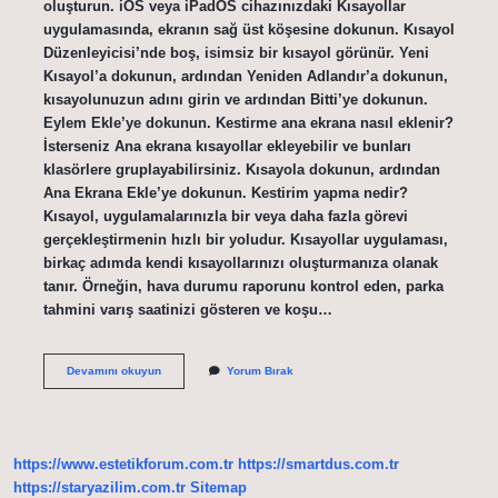
oluşturun. iOS veya iPadOS cihazınızdaki Kısayollar
uygulamasında, ekranın sağ üst köşesine dokunun. Kısayol
Düzenleyicisi’nde boş, isimsiz bir kısayol görünür. Yeni
Kısayol’a dokunun, ardından Yeniden Adlandır’a dokunun,
kısayolunuzun adını girin ve ardından Bitti’ye dokunun.
Eylem Ekle’ye dokunun. Kestirme ana ekrana nasıl eklenir?
İsterseniz Ana ekrana kısayollar ekleyebilir ve bunları
klasörlere gruplayabilirsiniz. Kısayola dokunun, ardından
Ana Ekrana Ekle’ye dokunun. Kestirim yapma nedir?
Kısayol, uygulamalarınızla bir veya daha fazla görevi
gerçekleştirmenin hızlı bir yoludur. Kısayollar uygulaması,
birkaç adımda kendi kısayollarınızı oluşturmanıza olanak
tanır. Örneğin, hava durumu raporunu kontrol eden, parka
tahmini varış saatinizi gösteren ve koşu…
Kestirme
Devamını okuyun
Yorum Bırak
Nasıl
Paylaşılır
https://www.estetikforum.com.tr
https://smartdus.com.tr
https://staryazilim.com.tr
Sitemap