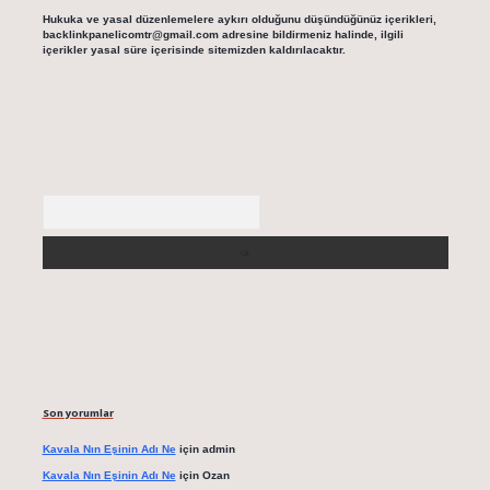
Hukuka ve yasal düzenlemelere aykırı olduğunu düşündüğünüz içerikleri,
backlinkpanelicomtr@gmail.com
adresine bildirmeniz halinde, ilgili
içerikler yasal süre içerisinde sitemizden kaldırılacaktır.
Arama
Son yorumlar
Kavala Nın Eşinin Adı Ne
için
admin
Kavala Nın Eşinin Adı Ne
için
Ozan