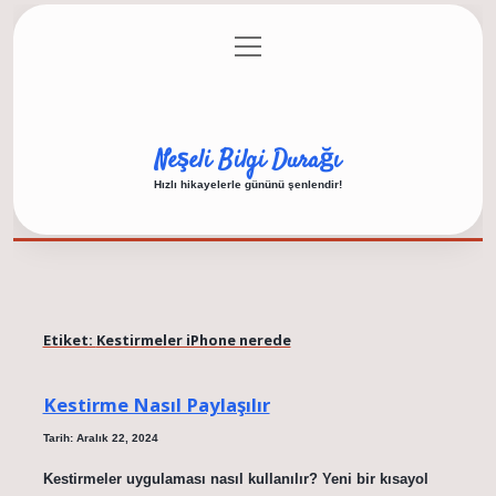
menüyü
Anasayfa
Gizlilik Politikası
Yasal Uyarı
aç
Hakkımızda
Neşeli Bilgi Durağı
Hızlı hikayelerle gününü şenlendir!
Etiket:
Kestirmeler iPhone nerede
Kestirme Nasıl Paylaşılır
Tarih: Aralık 22, 2024
Kestirmeler uygulaması nasıl kullanılır? Yeni bir kısayol