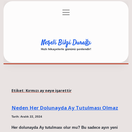
menüyü
Anasayfa
Gizlilik Politikası
Yasal Uyarı
aç
Hakkımızda
Neşeli Bilgi Durağı
Hızlı hikayelerle gününü şenlendir!
Etiket:
Kırmızı ay neye işarettir
Neden Her Dolunayda Ay Tutulması Olmaz
Tarih: Aralık 22, 2024
Her dolunayda Ay tutulması olur mu? Bu sadece ayın yeni