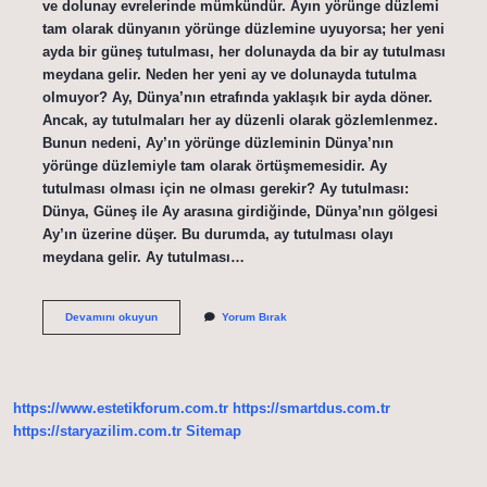
ve dolunay evrelerinde mümkündür. Ayın yörünge düzlemi
tam olarak dünyanın yörünge düzlemine uyuyorsa; her yeni
ayda bir güneş tutulması, her dolunayda da bir ay tutulması
meydana gelir. Neden her yeni ay ve dolunayda tutulma
olmuyor? Ay, Dünya’nın etrafında yaklaşık bir ayda döner.
Ancak, ay tutulmaları her ay düzenli olarak gözlemlenmez.
Bunun nedeni, Ay’ın yörünge düzleminin Dünya’nın
yörünge düzlemiyle tam olarak örtüşmemesidir. Ay
tutulması olması için ne olması gerekir? Ay tutulması:
Dünya, Güneş ile Ay arasına girdiğinde, Dünya’nın gölgesi
Ay’ın üzerine düşer. Bu durumda, ay tutulması olayı
meydana gelir. Ay tutulması…
Neden
Devamını okuyun
Yorum Bırak
Her
Dolunayda
Ay
Tutulması
Olmaz
https://www.estetikforum.com.tr
https://smartdus.com.tr
https://staryazilim.com.tr
Sitemap