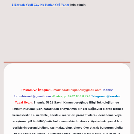
1 Bardak Yeşil Çay Ne Kadar Yağ Yakar
için
admin
elexbet güncel adresi
https://tulipbett.net/
Reklam ve İletişim:
E-mail:
backlinkpaneli@gmail.com
Teams:
forumhizmeti@gmail.com
Whatsapp: 0262 606 0 726
Telegram: @karabul
Yasal Uyarı:
Sitemiz, 5651 Sayılı Kanun gereğince Bilgi Teknolojileri ve
İletişim Kurumu (BTK) tarafından onaylanmış bir Yer Sağlayıcı olarak hizmet
vermektedir. Bu nedenle, sitedeki içerikleri proaktif olarak denetleme veya
araştırma yükümlülüğümüz bulunmamaktadır. Ancak, üyelerimiz yazdıkları
içeriklerin sorumluluğunu taşımakta olup, siteye üye olarak bu sorumluluğu
kabul etmiş sayılırlar. Bu internet sitesi, herhangi bir marka, kurum veya