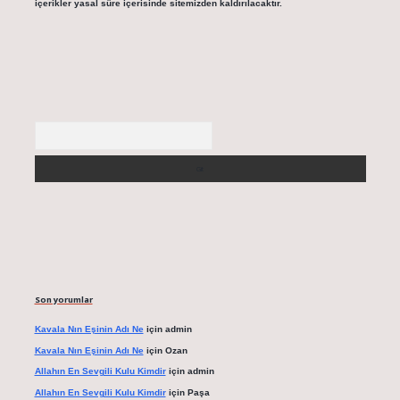
içerikler yasal süre içerisinde sitemizden kaldırılacaktır.
Arama
Son yorumlar
Kavala Nın Eşinin Adı Ne
için
admin
Kavala Nın Eşinin Adı Ne
için
Ozan
Allahın En Sevgili Kulu Kimdir
için
admin
Allahın En Sevgili Kulu Kimdir
için
Paşa