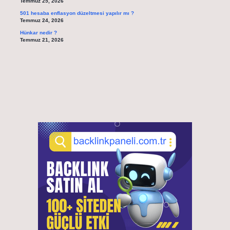
Temmuz 25, 2026
501 hesaba enflasyon düzeltmesi yapılır mı ?
Temmuz 24, 2026
Hünkar nedir ?
Temmuz 21, 2026