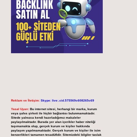
Reklam ve İletişim:
Skype: live:.cid.575569c608265c69
Yasal Uyarı:
Bu internet sitesi, herhangi bir marka, kurum
veya şahıs şirketi ile hiçbir bağlantısı bulunmamaktadır.
Sitede yalnızca kendi hazırladığımız makaleler
paylaşılmaktadır. Burada yer alan içerikler haber niteliği
taşımamakta olup, gerçek kurum ve kişiler hakkında
paylaşım yapılmamaktadır. Gerçek kurum ve kişiler ile isim
benzerlikleri tamamen tesadüfidir. Sitemizdeki bilgiler taslak