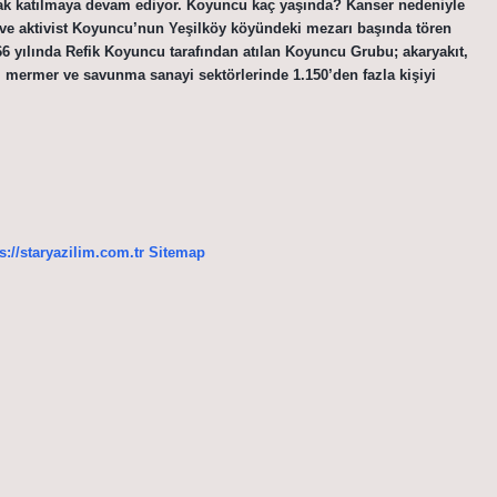
rak katılmaya devam ediyor. Koyuncu kaç yaşında? Kanser nedeniyle
ve aktivist Koyuncu’nun Yeşilköy köyündeki mezarı başında tören
 yılında Refik Koyuncu tarafından atılan Koyuncu Grubu; akaryakıt,
a, mermer ve savunma sanayi sektörlerinde 1.150’den fazla kişiyi
s://staryazilim.com.tr
Sitemap