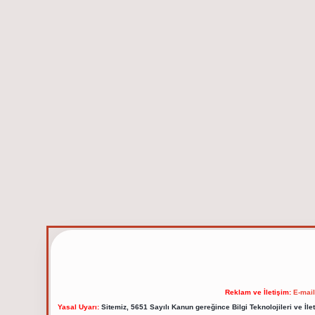
Reklam ve İletişim:
E-mai
Yasal Uyarı:
Sitemiz, 5651 Sayılı Kanun gereğince Bilgi Teknolojileri ve İl