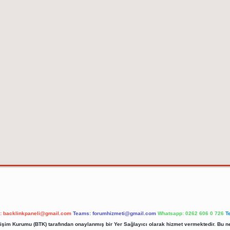
l:
backlinkpaneli@gmail.com
Teams:
forumhizmeti@gmail.com
Whatsapp: 0262 606 0 726
T
etişim Kurumu (BTK) tarafından onaylanmış bir Yer Sağlayıcı olarak hizmet vermektedir. Bu ne