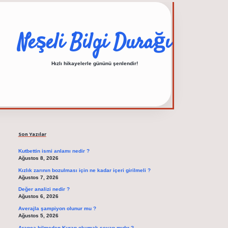
Neşeli Bilgi Durağı
Hızlı hikayelerle gününü şenlendir!
Sidebar
elexbet güncel adresi
Son Yazılar
Kutbettin ismi anlamı nedir ?
Ağustos 8, 2026
Kızlık zarının bozulması için ne kadar içeri girilmeli ?
Ağustos 7, 2026
Değer analizi nedir ?
Ağustos 6, 2026
Averajla şampiyon olunur mu ?
Ağustos 5, 2026
Arapça bilmeden Kuran okumak sevap mıdır ?