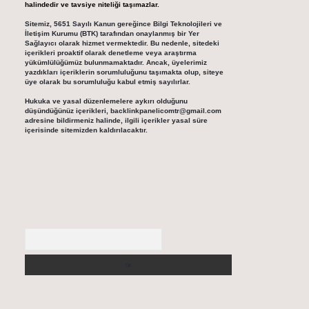
halindedir ve tavsiye niteliği taşımazlar.
Sitemiz, 5651 Sayılı Kanun gereğince Bilgi Teknolojileri ve
İletişim Kurumu (BTK) tarafından onaylanmış bir Yer
Sağlayıcı olarak hizmet vermektedir. Bu nedenle, sitedeki
içerikleri proaktif olarak denetleme veya araştırma
yükümlülüğümüz bulunmamaktadır. Ancak, üyelerimiz
yazdıkları içeriklerin sorumluluğunu taşımakta olup, siteye
üye olarak bu sorumluluğu kabul etmiş sayılırlar.
Hukuka ve yasal düzenlemelere aykırı olduğunu
düşündüğünüz içerikleri,
backlinkpanelicomtr@gmail.com
adresine bildirmeniz halinde, ilgili içerikler yasal süre
içerisinde sitemizden kaldırılacaktır.
Arama