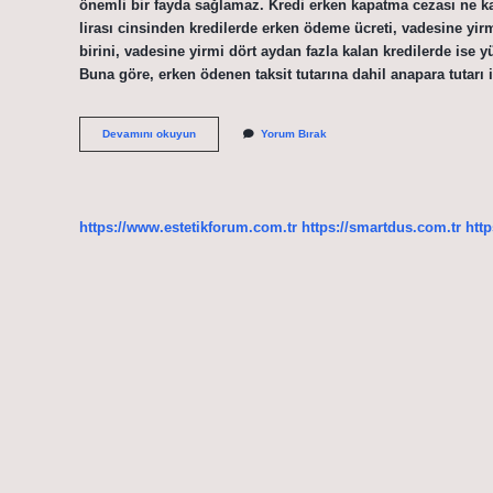
önemli bir fayda sağlamaz. Kredi erken kapatma cezası ne k
lirası cinsinden kredilerde erken ödeme ücreti, vadesine yir
birini, vadesine yirmi dört aydan fazla kalan kredilerde ise 
Buna göre, erken ödenen taksit tutarına dahil anapara tutar
Kredi
Devamını okuyun
Yorum Bırak
Borcunu
Erken
Kapatmak
Mantıklı
Mı
https://www.estetikforum.com.tr
https://smartdus.com.tr
http