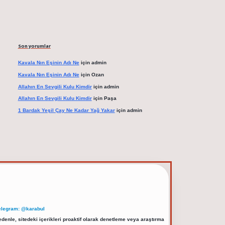
Son yorumlar
Kavala Nın Eşinin Adı Ne
için
admin
Kavala Nın Eşinin Adı Ne
için
Ozan
Allahın En Sevgili Kulu Kimdir
için
admin
Allahın En Sevgili Kulu Kimdir
için
Paşa
1 Bardak Yeşil Çay Ne Kadar Yağ Yakar
için
admin
elegram: @karabul
denle, sitedeki içerikleri proaktif olarak denetleme veya araştırma