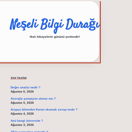
Neşeli Bilgi Durağı
Hızlı hikayelerle gününü şenlendir!
Sidebar
elexbet güncel adresi
Son Yazılar
Değer analizi nedir ?
Ağustos 6, 2026
Averajla şampiyon olunur mu ?
Ağustos 5, 2026
Arapça bilmeden Kuran okumak sevap mıdır ?
Ağustos 4, 2026
Aeü hangi üniversite ?
Ağustos 3, 2026
78’in çarpanları nelerdir ?