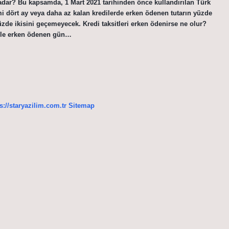
adar? Bu kapsamda, 1 Mart 2021 tarihinden önce kullandırılan Türk
mi dört ay veya daha az kalan kredilerde erken ödenen tutarın yüzde
yüzde ikisini geçemeyecek. Kredi taksitleri erken ödenirse ne olur?
ı ile erken ödenen gün…
s://staryazilim.com.tr
Sitemap