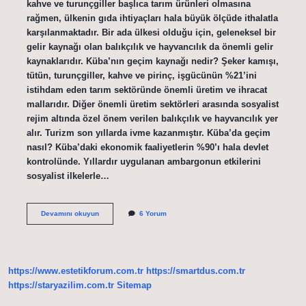
kahve ve turunçgiller başlıca tarım ürünleri olmasına
rağmen, ülkenin gıda ihtiyaçları hala büyük ölçüde ithalatla
karşılanmaktadır. Bir ada ülkesi olduğu için, geleneksel bir
gelir kaynağı olan balıkçılık ve hayvancılık da önemli gelir
kaynaklarıdır. Küba’nın geçim kaynağı nedir? Şeker kamışı,
tütün, turunçgiller, kahve ve pirinç, işgücünün %21’ini
istihdam eden tarım sektöründe önemli üretim ve ihracat
mallarıdır. Diğer önemli üretim sektörleri arasında sosyalist
rejim altında özel önem verilen balıkçılık ve hayvancılık yer
alır. Turizm son yıllarda ivme kazanmıştır. Küba’da geçim
nasıl? Küba’daki ekonomik faaliyetlerin %90’ı hala devlet
kontrolünde. Yıllardır uygulanan ambargonun etkilerini
sosyalist ilkelerle…
Küba
Devamını okuyun
6 Yorum
Geçimini
Nasıl
Sağlıyor
https://www.estetikforum.com.tr
https://smartdus.com.tr
https://staryazilim.com.tr
Sitemap