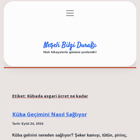
menüyü
Anasayfa
Gizlilik Politikası
Yasal Uyarı
aç
Hakkımızda
Neşeli Bilgi Durağı
Hızlı hikayelerle gününü şenlendir!
Etiket:
Kübada asgari ücret ne kadar
Küba Geçimini Nasıl Sağlıyor
Tarih: Eylül 24, 2024
Küba gelirini nereden sağlıyor? Şeker kamışı, tütün, pirinç,