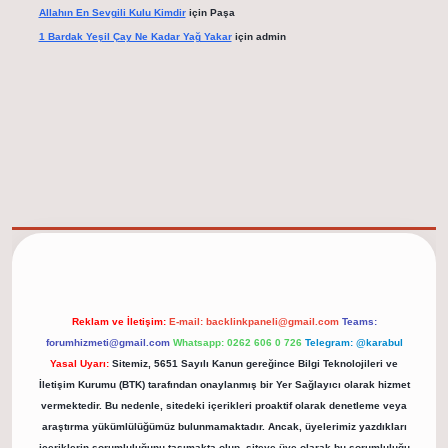
Allahın En Sevgili Kulu Kimdir
için
Paşa
1 Bardak Yeşil Çay Ne Kadar Yağ Yakar
için
admin
lipbett.net/
Reklam ve İletişim:
E-mail:
backlinkpaneli@gmail.com
Teams:
forumhizmeti@gmail.com
Whatsapp: 0262 606 0 726
Telegram: @karabul
Yasal Uyarı:
Sitemiz, 5651 Sayılı Kanun gereğince Bilgi Teknolojileri ve
İletişim Kurumu (BTK) tarafından onaylanmış bir Yer Sağlayıcı olarak hizmet
vermektedir. Bu nedenle, sitedeki içerikleri proaktif olarak denetleme veya
araştırma yükümlülüğümüz bulunmamaktadır. Ancak, üyelerimiz yazdıkları
içeriklerin sorumluluğunu taşımakta olup, siteye üye olarak bu sorumluluğu