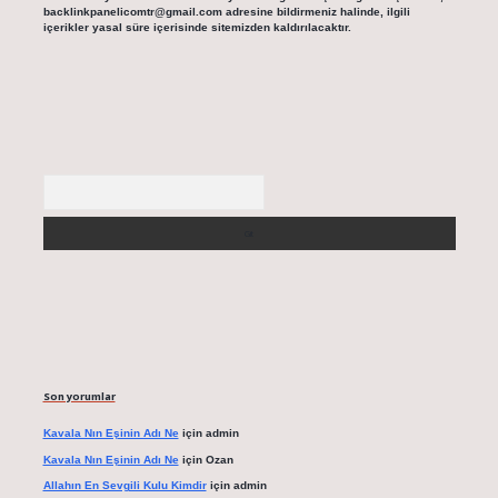
backlinkpanelicomtr@gmail.com
adresine bildirmeniz halinde, ilgili
içerikler yasal süre içerisinde sitemizden kaldırılacaktır.
Arama
Son yorumlar
Kavala Nın Eşinin Adı Ne
için
admin
Kavala Nın Eşinin Adı Ne
için
Ozan
Allahın En Sevgili Kulu Kimdir
için
admin