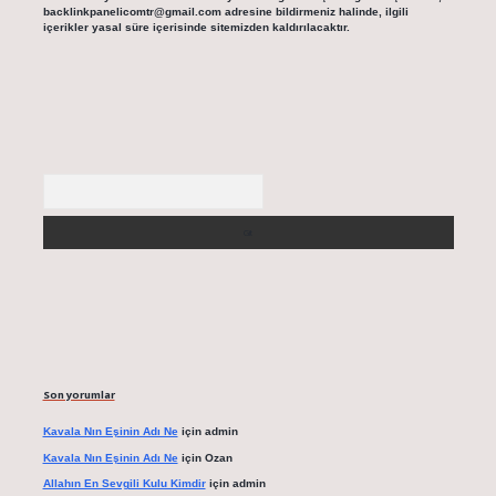
backlinkpanelicomtr@gmail.com
adresine bildirmeniz halinde, ilgili
içerikler yasal süre içerisinde sitemizden kaldırılacaktır.
Arama
Son yorumlar
Kavala Nın Eşinin Adı Ne
için
admin
Kavala Nın Eşinin Adı Ne
için
Ozan
Allahın En Sevgili Kulu Kimdir
için
admin