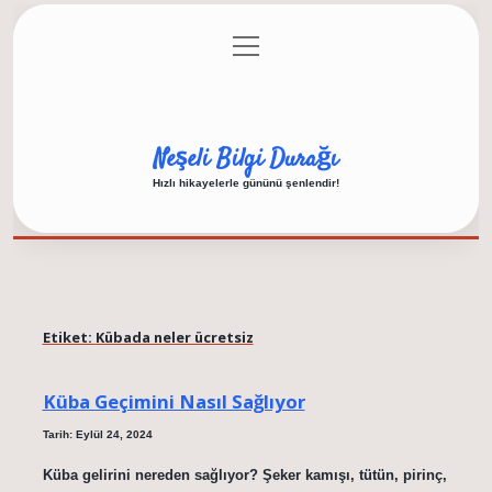
menüyü
Anasayfa
Gizlilik Politikası
Yasal Uyarı
aç
Hakkımızda
Neşeli Bilgi Durağı
Hızlı hikayelerle gününü şenlendir!
Etiket:
Kübada neler ücretsiz
Küba Geçimini Nasıl Sağlıyor
Tarih: Eylül 24, 2024
Küba gelirini nereden sağlıyor? Şeker kamışı, tütün, pirinç,