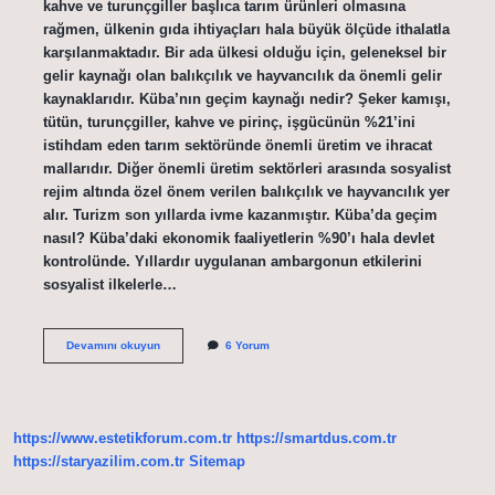
kahve ve turunçgiller başlıca tarım ürünleri olmasına
rağmen, ülkenin gıda ihtiyaçları hala büyük ölçüde ithalatla
karşılanmaktadır. Bir ada ülkesi olduğu için, geleneksel bir
gelir kaynağı olan balıkçılık ve hayvancılık da önemli gelir
kaynaklarıdır. Küba’nın geçim kaynağı nedir? Şeker kamışı,
tütün, turunçgiller, kahve ve pirinç, işgücünün %21’ini
istihdam eden tarım sektöründe önemli üretim ve ihracat
mallarıdır. Diğer önemli üretim sektörleri arasında sosyalist
rejim altında özel önem verilen balıkçılık ve hayvancılık yer
alır. Turizm son yıllarda ivme kazanmıştır. Küba’da geçim
nasıl? Küba’daki ekonomik faaliyetlerin %90’ı hala devlet
kontrolünde. Yıllardır uygulanan ambargonun etkilerini
sosyalist ilkelerle…
Küba
Devamını okuyun
6 Yorum
Geçimini
Nasıl
Sağlıyor
https://www.estetikforum.com.tr
https://smartdus.com.tr
https://staryazilim.com.tr
Sitemap