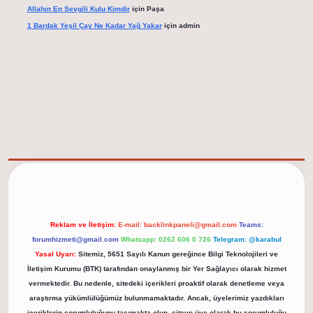
Allahın En Sevgili Kulu Kimdir
için
Paşa
1 Bardak Yeşil Çay Ne Kadar Yağ Yakar
için
admin
elexbet güncel adresi
https://tulipbett.net/
Reklam ve İletişim:
E-mail:
backlinkpaneli@gmail.com
Teams:
forumhizmeti@gmail.com
Whatsapp: 0262 606 0 726
Telegram: @karabul
Yasal Uyarı:
Sitemiz, 5651 Sayılı Kanun gereğince Bilgi Teknolojileri ve
İletişim Kurumu (BTK) tarafından onaylanmış bir Yer Sağlayıcı olarak hizmet
vermektedir. Bu nedenle, sitedeki içerikleri proaktif olarak denetleme veya
araştırma yükümlülüğümüz bulunmamaktadır. Ancak, üyelerimiz yazdıkları
içeriklerin sorumluluğunu taşımakta olup, siteye üye olarak bu sorumluluğu