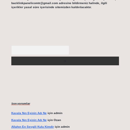
backlinkpanelicomtr@gmail.com
adresine bildirmeniz halinde, ilgili
içerikler yasal süre içerisinde sitemizden kaldırılacaktır.
Arama
Son yorumlar
Kavala Nın Eşinin Adı Ne
için
admin
Kavala Nın Eşinin Adı Ne
için
Ozan
Allahın En Sevgili Kulu Kimdir
için
admin