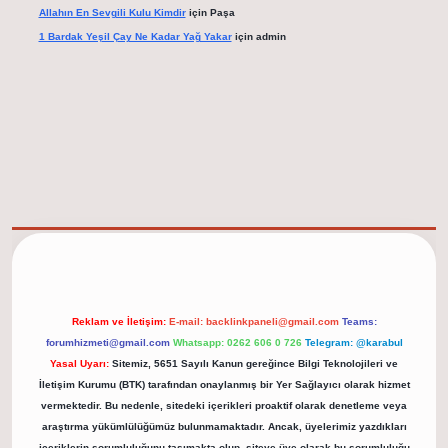
Allahın En Sevgili Kulu Kimdir
için
Paşa
1 Bardak Yeşil Çay Ne Kadar Yağ Yakar
için
admin
elexbet güncel adresi
https://tulipbett.net/
Reklam ve İletişim:
E-mail:
backlinkpaneli@gmail.com
Teams:
forumhizmeti@gmail.com
Whatsapp: 0262 606 0 726
Telegram: @karabul
Yasal Uyarı:
Sitemiz, 5651 Sayılı Kanun gereğince Bilgi Teknolojileri ve
İletişim Kurumu (BTK) tarafından onaylanmış bir Yer Sağlayıcı olarak hizmet
vermektedir. Bu nedenle, sitedeki içerikleri proaktif olarak denetleme veya
araştırma yükümlülüğümüz bulunmamaktadır. Ancak, üyelerimiz yazdıkları
içeriklerin sorumluluğunu taşımakta olup, siteye üye olarak bu sorumluluğu