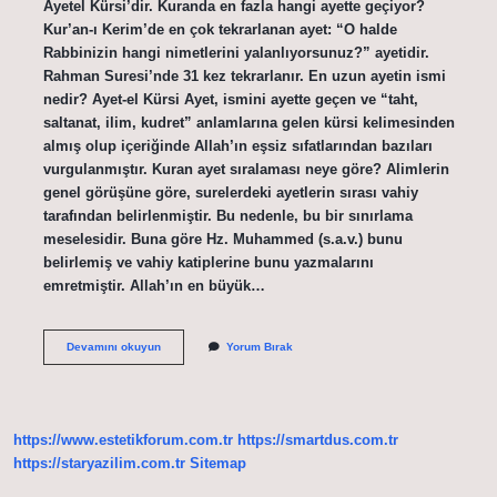
Ayetel Kürsi’dir. Kuranda en fazla hangi ayette geçiyor?
Kur’an-ı Kerim’de en çok tekrarlanan ayet: “O halde
Rabbinizin hangi nimetlerini yalanlıyorsunuz?” ayetidir.
Rahman Suresi’nde 31 kez tekrarlanır. En uzun ayetin ismi
nedir? Ayet-el Kürsi Ayet, ismini ayette geçen ve “taht,
saltanat, ilim, kudret” anlamlarına gelen kürsi kelimesinden
almış olup içeriğinde Allah’ın eşsiz sıfatlarından bazıları
vurgulanmıştır. Kuran ayet sıralaması neye göre? Alimlerin
genel görüşüne göre, surelerdeki ayetlerin sırası vahiy
tarafından belirlenmiştir. Bu nedenle, bu bir sınırlama
meselesidir. Buna göre Hz. Muhammed (s.a.v.) bunu
belirlemiş ve vahiy katiplerine bunu yazmalarını
emretmiştir. Allah’ın en büyük…
Kurandaki
Devamını okuyun
Yorum Bırak
En
Büyük
Âyet
Hangisi
https://www.estetikforum.com.tr
https://smartdus.com.tr
https://staryazilim.com.tr
Sitemap