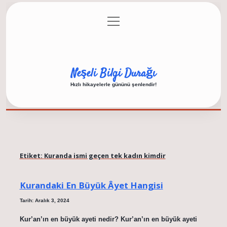
menüyü
Anasayfa
Gizlilik Politikası
Yasal Uyarı
aç
Hakkımızda
Neşeli Bilgi Durağı
Hızlı hikayelerle gününü şenlendir!
Etiket:
Kuranda ismi geçen tek kadın kimdir
Kurandaki En Büyük Âyet Hangisi
Tarih: Aralık 3, 2024
Kur’an’ın en büyük ayeti nedir? Kur’an’ın en büyük ayeti