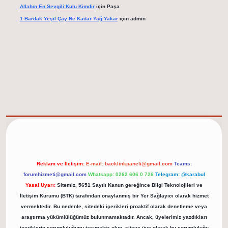
Allahın En Sevgili Kulu Kimdir
için
Paşa
1 Bardak Yeşil Çay Ne Kadar Yağ Yakar
için
admin
elexbet güncel adresi
https://tulipbett.net/
Reklam ve İletişim:
E-mail:
backlinkpaneli@gmail.com
Teams:
forumhizmeti@gmail.com
Whatsapp: 0262 606 0 726
Telegram: @karabul
Yasal Uyarı:
Sitemiz, 5651 Sayılı Kanun gereğince Bilgi Teknolojileri ve
İletişim Kurumu (BTK) tarafından onaylanmış bir Yer Sağlayıcı olarak hizmet
vermektedir. Bu nedenle, sitedeki içerikleri proaktif olarak denetleme veya
araştırma yükümlülüğümüz bulunmamaktadır. Ancak, üyelerimiz yazdıkları
içeriklerin sorumluluğunu taşımakta olup, siteye üye olarak bu sorumluluğu