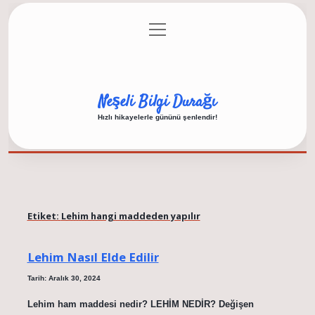
menüyü
Anasayfa
Gizlilik Politikası
Yasal Uyarı
aç
Hakkımızda
Neşeli Bilgi Durağı
Hızlı hikayelerle gününü şenlendir!
Etiket:
Lehim hangi maddeden yapılır
Lehim Nasıl Elde Edilir
Tarih: Aralık 30, 2024
Lehim ham maddesi nedir? LEHİM NEDİR? Değişen