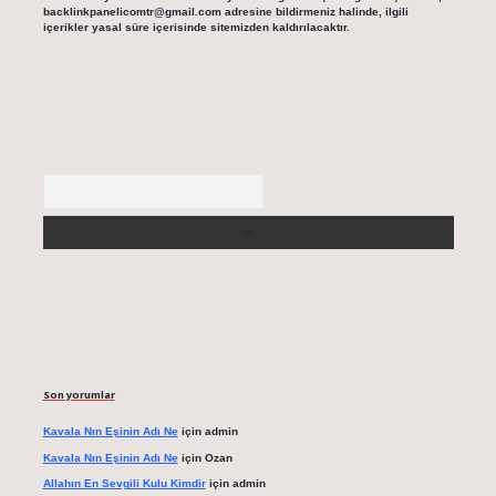
backlinkpanelicomtr@gmail.com
adresine bildirmeniz halinde, ilgili
içerikler yasal süre içerisinde sitemizden kaldırılacaktır.
Arama
Son yorumlar
Kavala Nın Eşinin Adı Ne
için
admin
Kavala Nın Eşinin Adı Ne
için
Ozan
Allahın En Sevgili Kulu Kimdir
için
admin