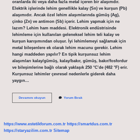
oranlarda iki veya daha fazla metal içeren bir alaşımdır.
Elektrik işlerinde lehim genellikle kalay (Sn) ve kurşun (Pb)
alaşımıdır. Ancak özel lehim alaşımlarında gümüş (Ag),
çinko (Zn) ve antimon (Sb) içerir. Lehim yapmak için ne
lazım? Lehim ham maddesi. Elektronik endüstrisinde
lehimleme için kullanılan geleneksel lehim teli kalay ve
kurşun karışımından oluşur. İyi lehimlemeyi sağlamak için
metal bileşenlere ek olarak lehim macunu gerekir. Lehim
hangi maddeden yapılır? En tipik kurşunsuz lehim
alaşımları kalay/gümüş, kalay/bakır, gümüş, bakır/fosfordur
ve bileşimlerine bağlı olarak yaklaşık 250 °C’de (482 °F) erir.
Kurşunsuz lehimler çevresel nedenlerle giderek daha
yaygın…
Lehim
Devamını okuyun
Yorum Bırak
Nasıl
Elde
Edilir
https://www.estetikforum.com.tr
https://smartdus.com.tr
https://staryazilim.com.tr
Sitemap