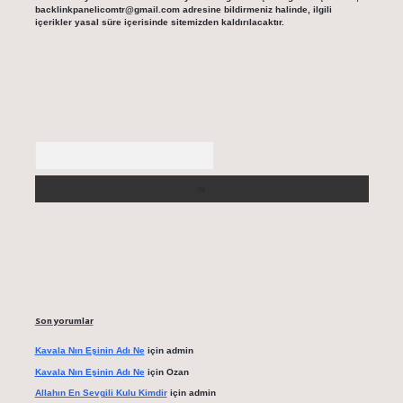
backlinkpanelicomtr@gmail.com
adresine bildirmeniz halinde, ilgili
içerikler yasal süre içerisinde sitemizden kaldırılacaktır.
Arama
Son yorumlar
Kavala Nın Eşinin Adı Ne
için
admin
Kavala Nın Eşinin Adı Ne
için
Ozan
Allahın En Sevgili Kulu Kimdir
için
admin