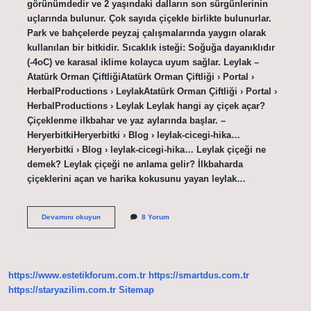
görünümdedir ve 2 yaşındaki dalların son sürgünlerinin
uçlarında bulunur. Çok sayıda çiçekle birlikte bulunurlar.
Park ve bahçelerde peyzaj çalışmalarında yaygın olarak
kullanılan bir bitkidir. Sıcaklık isteği: Soğuğa dayanıklıdır
(-4oC) ve karasal iklime kolayca uyum sağlar. Leylak –
Atatürk Orman ÇiftliğiAtatürk Orman Çiftliği › Portal ›
HerbalProductions › LeylakAtatürk Orman Çiftliği › Portal ›
HerbalProductions › Leylak Leylak hangi ay çiçek açar?
Çiçeklenme ilkbahar ve yaz aylarında başlar. –
HeryerbitkiHeryerbitki › Blog › leylak-cicegi-hika…
Heryerbitki › Blog › leylak-cicegi-hika… Leylak çiçeği ne
demek? Leylak çiçeği ne anlama gelir? İlkbaharda
çiçeklerini açan ve harika kokusunu yayan leylak…
Leylak
Devamını okuyun
8 Yorum
Çiçekli
Bir
Bitki
Midir
https://www.estetikforum.com.tr
https://smartdus.com.tr
https://staryazilim.com.tr
Sitemap