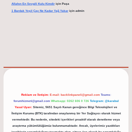
Allahın En Sevgili Kulu Kimdir
için
Paşa
1 Bardak Yeşil Çay Ne Kadar Yağ Yakar
için
admin
elexbet güncel adresi
https://tulipbett.net/
Reklam ve İletişim:
E-mail:
backlinkpaneli@gmail.com
Teams:
forumhizmeti@gmail.com
Whatsapp: 0262 606 0 726
Telegram: @karabul
Yasal Uyarı:
Sitemiz, 5651 Sayılı Kanun gereğince Bilgi Teknolojileri ve
İletişim Kurumu (BTK) tarafından onaylanmış bir Yer Sağlayıcı olarak hizmet
vermektedir. Bu nedenle, sitedeki içerikleri proaktif olarak denetleme veya
araştırma yükümlülüğümüz bulunmamaktadır. Ancak, üyelerimiz yazdıkları
içeriklerin sorumluluğunu taşımakta olup, siteye üye olarak bu sorumluluğu