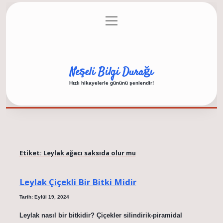
menüyü
Anasayfa
Gizlilik Politikası
Yasal Uyarı
aç
Hakkımızda
Neşeli Bilgi Durağı
Hızlı hikayelerle gününü şenlendir!
Etiket:
Leylak ağacı saksıda olur mu
Leylak Çiçekli Bir Bitki Midir
Tarih: Eylül 19, 2024
Leylak nasıl bir bitkidir? Çiçekler silindirik-piramidal