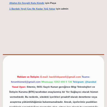
Allahın En Sevgili Kulu Kimdir
için
Paşa
1 Bardak Yeşil Çay Ne Kadar Yağ Yakar
için
admin
elexbet güncel adresi
https://tulipbett.net/
Reklam ve İletişim:
E-mail:
backlinkpaneli@gmail.com
Teams:
forumhizmeti@gmail.com
Whatsapp: 0262 606 0 726
Telegram: @karabul
Yasal Uyarı:
Sitemiz, 5651 Sayılı Kanun gereğince Bilgi Teknolojileri ve
İletişim Kurumu (BTK) tarafından onaylanmış bir Yer Sağlayıcı olarak hizmet
vermektedir. Bu nedenle, sitedeki içerikleri proaktif olarak denetleme veya
araştırma yükümlülüğümüz bulunmamaktadır. Ancak, üyelerimiz yazdıkları
içeriklerin sorumluluğunu taşımakta olup, siteye üye olarak bu sorumluluğu