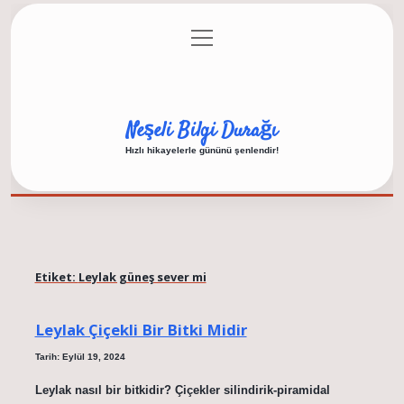
menüyü
Anasayfa
Gizlilik Politikası
Yasal Uyarı
aç
Hakkımızda
Neşeli Bilgi Durağı
Hızlı hikayelerle gününü şenlendir!
Etiket:
Leylak güneş sever mi
Leylak Çiçekli Bir Bitki Midir
Tarih: Eylül 19, 2024
Leylak nasıl bir bitkidir? Çiçekler silindirik-piramidal