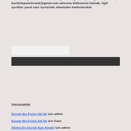
backlinkpanelicomtr@gmail.com
adresine bildirmeniz halinde, ilgili
içerikler yasal süre içerisinde sitemizden kaldırılacaktır.
Arama
Son yorumlar
Kavala Nın Eşinin Adı Ne
için
admin
Kavala Nın Eşinin Adı Ne
için
Ozan
Allahın En Sevgili Kulu Kimdir
için
admin