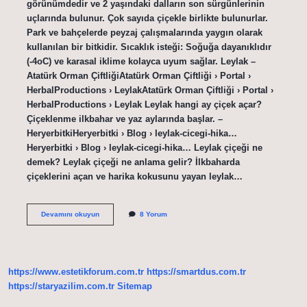
görünümdedir ve 2 yaşındaki dalların son sürgünlerinin
uçlarında bulunur. Çok sayıda çiçekle birlikte bulunurlar.
Park ve bahçelerde peyzaj çalışmalarında yaygın olarak
kullanılan bir bitkidir. Sıcaklık isteği: Soğuğa dayanıklıdır
(-4oC) ve karasal iklime kolayca uyum sağlar. Leylak –
Atatürk Orman ÇiftliğiAtatürk Orman Çiftliği › Portal ›
HerbalProductions › LeylakAtatürk Orman Çiftliği › Portal ›
HerbalProductions › Leylak Leylak hangi ay çiçek açar?
Çiçeklenme ilkbahar ve yaz aylarında başlar. –
HeryerbitkiHeryerbitki › Blog › leylak-cicegi-hika…
Heryerbitki › Blog › leylak-cicegi-hika… Leylak çiçeği ne
demek? Leylak çiçeği ne anlama gelir? İlkbaharda
çiçeklerini açan ve harika kokusunu yayan leylak…
Leylak
Devamını okuyun
8 Yorum
Çiçekli
Bir
Bitki
Midir
https://www.estetikforum.com.tr
https://smartdus.com.tr
https://staryazilim.com.tr
Sitemap