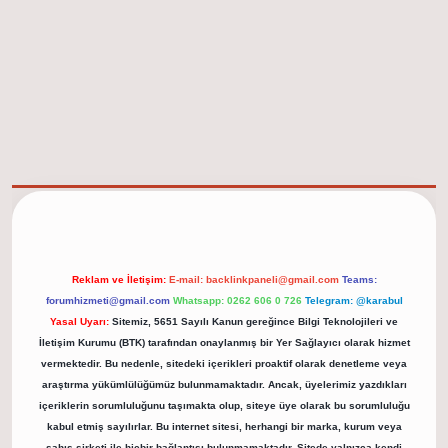
elexbet güncel adresi
https://tulipbett.net/
Reklam ve İletişim:
E-mail:
backlinkpaneli@gmail.com
Teams:
forumhizmeti@gmail.com
Whatsapp: 0262 606 0 726
Telegram: @karabul
Yasal Uyarı:
Sitemiz, 5651 Sayılı Kanun gereğince Bilgi Teknolojileri ve
İletişim Kurumu (BTK) tarafından onaylanmış bir Yer Sağlayıcı olarak hizmet
vermektedir. Bu nedenle, sitedeki içerikleri proaktif olarak denetleme veya
araştırma yükümlülüğümüz bulunmamaktadır. Ancak, üyelerimiz yazdıkları
içeriklerin sorumluluğunu taşımakta olup, siteye üye olarak bu sorumluluğu
kabul etmiş sayılırlar. Bu internet sitesi, herhangi bir marka, kurum veya
şahıs şirketi ile hiçbir bağlantısı bulunmamaktadır. Sitede yalnızca kendi