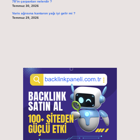
78’in çarpanları nelerdir ?
Temmuz 30, 2026
Varis ağrısına kantaron yağı iyi gelir mi ?
Temmuz 29, 2026