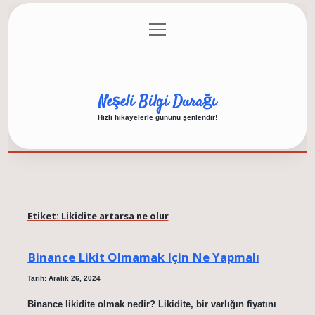
menüyü
Anasayfa
Gizlilik Politikası
Yasal Uyarı
aç
Hakkımızda
Neşeli Bilgi Durağı
Hızlı hikayelerle gününü şenlendir!
Etiket:
Likidite artarsa ne olur
Binance Likit Olmamak Için Ne Yapmalı
Tarih: Aralık 26, 2024
Binance likidite olmak nedir? Likidite, bir varlığın fiyatını