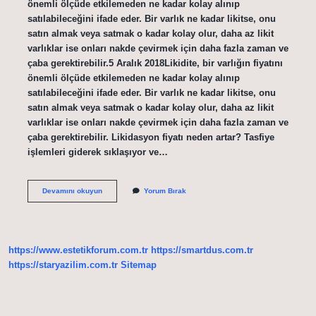
önemli ölçüde etkilemeden ne kadar kolay alınıp
satılabileceğini ifade eder. Bir varlık ne kadar likitse, onu
satın almak veya satmak o kadar kolay olur, daha az likit
varlıklar ise onları nakde çevirmek için daha fazla zaman ve
çaba gerektirebilir.5 Aralık 2018Likidite, bir varlığın fiyatını
önemli ölçüde etkilemeden ne kadar kolay alınıp
satılabileceğini ifade eder. Bir varlık ne kadar likitse, onu
satın almak veya satmak o kadar kolay olur, daha az likit
varlıklar ise onları nakde çevirmek için daha fazla zaman ve
çaba gerektirebilir. Likidasyon fiyatı neden artar? Tasfiye
işlemleri giderek sıklaşıyor ve…
Binance
Devamını okuyun
Yorum Bırak
Likit
Olmamak
Için
Ne
Yapmalı
https://www.estetikforum.com.tr
https://smartdus.com.tr
https://staryazilim.com.tr
Sitemap