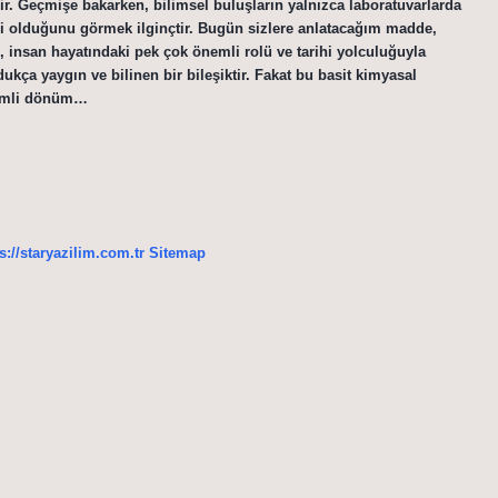
ir. Geçmişe bakarken, bilimsel buluşların yalnızca laboratuvarlarda
li olduğunu görmek ilginçtir. Bugün sizlere anlatacağım madde,
 insan hayatındaki pek çok önemli rolü ve tarihi yolculuğuyla
kça yaygın ve bilinen bir bileşiktir. Fakat bu basit kimyasal
önemli dönüm…
s://staryazilim.com.tr
Sitemap