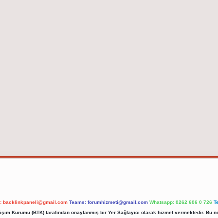
l:
backlinkpaneli@gmail.com
Teams:
forumhizmeti@gmail.com
Whatsapp: 0262 606 0 726
T
etişim Kurumu (BTK) tarafından onaylanmış bir Yer Sağlayıcı olarak hizmet vermektedir. Bu ne