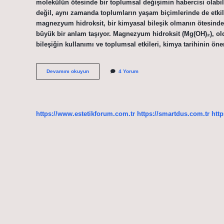
molekülün ötesinde bir toplumsal değişimin habercisi olabil
değil, aynı zamanda toplumların yaşam biçimlerinde de etki
magnezyum hidroksit, bir kimyasal bileşik olmanın ötesinde,
büyük bir anlam taşıyor. Magnezyum hidroksit (Mg(OH)₂), oldu
bileşiğin kullanımı ve toplumsal etkileri, kimya tarihinin 
Magnezyum
Devamını okuyun
4 Yorum
hidroksit
ne
işe
yarıyor
?
https://www.estetikforum.com.tr
https://smartdus.com.tr
http