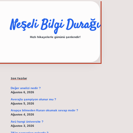
Neşeli Bilgi Durağı
Hızlı hikayelerle gününü şenlendir!
Sidebar
elexbet güncel adresi
https://tulipbett.net/
Son Yazılar
Değer analizi nedir ?
Ağustos 6, 2026
Averajla şampiyon olunur mu ?
Ağustos 5, 2026
Arapça bilmeden Kuran okumak sevap mıdır ?
Ağustos 4, 2026
Aeü hangi üniversite ?
Ağustos 3, 2026
78’in çarpanları nelerdir ?