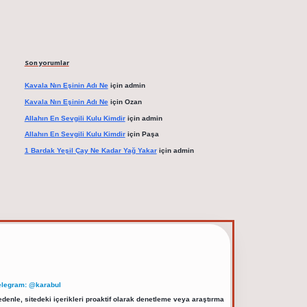
Son yorumlar
Kavala Nın Eşinin Adı Ne
için
admin
Kavala Nın Eşinin Adı Ne
için
Ozan
Allahın En Sevgili Kulu Kimdir
için
admin
Allahın En Sevgili Kulu Kimdir
için
Paşa
1 Bardak Yeşil Çay Ne Kadar Yağ Yakar
için
admin
elegram: @karabul
denle, sitedeki içerikleri proaktif olarak denetleme veya araştırma