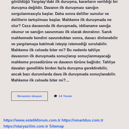
görüldüğü Yargıtay’daki ilk duruşma, kararların verildiği bir
duruşma değildir. Davanın ilk duruşması sanığın
sorgulanmasıyla başlar. Daha sonra deliller sunulur ve
delillerin tartışılması başlar. Mahkeme ilk duruşmada ne
olur? Ceza davasında ilk duruşmada, iddianame sanığa
okunur ve sanığın savunması ilk olarak devralınır. Sanık
mahkemede kendini savunduktan sonra, davacı dinlenebilir
ve yargılamaya katılmak isteyip istemediği sorulabilir.
Mahkeme ilk celsede biter mi? Bu nedenle tahliye
davasının ilk duruşmada sonuçlanıp sonuçlanmayacağı
mahkeme prosedürüne ve davanın türüne bağlıdır. Tahliye
davaları genellikle birden fazla duruşma gerektirebilir,
ancak bazı durumlarda dava ilk duruşmada sonuçlanabilir.
Mahkeme ilk celsede biter mi?…
Ilk
Devamını okuyun
14 Yorum
Mahkemede
Karar
Verilir
Mi
https://www.estetikforum.com.tr
https://smartdus.com.tr
https://staryazilim.com.tr
Sitemap