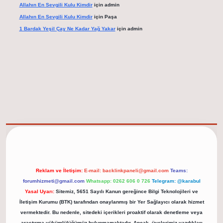
Allahın En Sevgili Kulu Kimdir
için
admin
Allahın En Sevgili Kulu Kimdir
için
Paşa
1 Bardak Yeşil Çay Ne Kadar Yağ Yakar
için
admin
elexbet güncel adresi
https://tulipbett.net/
Reklam ve İletişim:
E-mail:
backlinkpaneli@gmail.com
Teams:
forumhizmeti@gmail.com
Whatsapp: 0262 606 0 726
Telegram: @karabul
Yasal Uyarı:
Sitemiz, 5651 Sayılı Kanun gereğince Bilgi Teknolojileri ve
İletişim Kurumu (BTK) tarafından onaylanmış bir Yer Sağlayıcı olarak hizmet
vermektedir. Bu nedenle, sitedeki içerikleri proaktif olarak denetleme veya
araştırma yükümlülüğümüz bulunmamaktadır. Ancak, üyelerimiz yazdıkları