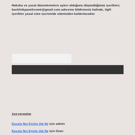
Hukuka ve yasal düzenlemelere aykırı olduğunu düşündüğünüz içerikleri,
backlinkpanelicomtr@gmail.com
adresine bildirmeniz halinde, ilgili
içerikler yasal süre içerisinde sitemizden kaldırılacaktır.
Arama
Son yorumlar
Kavala Nın Eşinin Adı Ne
için
admin
Kavala Nın Eşinin Adı Ne
için
Ozan