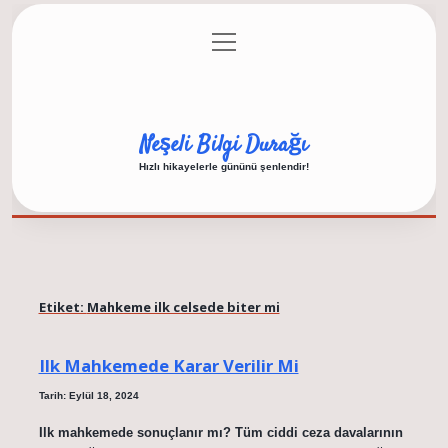
menüyü
Anasayfa
Gizlilik Politikası
Yasal Uyarı
aç
Hakkımızda
Neşeli Bilgi Durağı
Hızlı hikayelerle gününü şenlendir!
Etiket:
Mahkeme ilk celsede biter mi
Ilk Mahkemede Karar Verilir Mi
Tarih: Eylül 18, 2024
Ilk mahkemede sonuçlanır mı? Tüm ciddi ceza davalarının