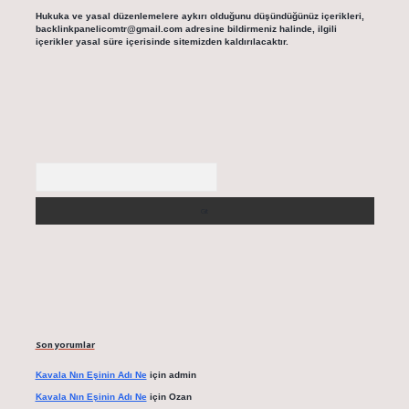
Hukuka ve yasal düzenlemelere aykırı olduğunu düşündüğünüz içerikleri,
backlinkpanelicomtr@gmail.com
adresine bildirmeniz halinde, ilgili
içerikler yasal süre içerisinde sitemizden kaldırılacaktır.
Arama
Son yorumlar
Kavala Nın Eşinin Adı Ne
için
admin
Kavala Nın Eşinin Adı Ne
için
Ozan