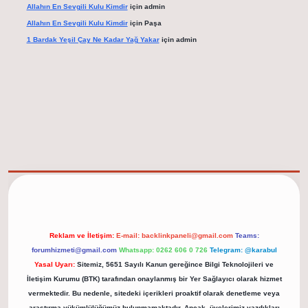
Allahın En Sevgili Kulu Kimdir
için
admin
Allahın En Sevgili Kulu Kimdir
için
Paşa
1 Bardak Yeşil Çay Ne Kadar Yağ Yakar
için
admin
elexbet güncel adresi
https://tulipbett.net/
Reklam ve İletişim:
E-mail:
backlinkpaneli@gmail.com
Teams:
forumhizmeti@gmail.com
Whatsapp: 0262 606 0 726
Telegram: @karabul
Yasal Uyarı:
Sitemiz, 5651 Sayılı Kanun gereğince Bilgi Teknolojileri ve
İletişim Kurumu (BTK) tarafından onaylanmış bir Yer Sağlayıcı olarak hizmet
vermektedir. Bu nedenle, sitedeki içerikleri proaktif olarak denetleme veya
araştırma yükümlülüğümüz bulunmamaktadır. Ancak, üyelerimiz yazdıkları