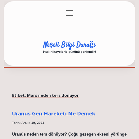
menüyü
Anasayfa
Gizlilik Politikası
Yasal Uyarı
aç
Hakkımızda
Neşeli Bilgi Durağı
Hızlı hikayelerle gününü şenlendir!
Etiket:
Mars neden ters dönüyor
Uranüs Geri Hareketi Ne Demek
Tarih: Aralık 19, 2024
Uranüs neden ters dönüyor? Çoğu gezegen ekseni yörünge