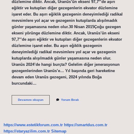
düzlemine diktir. Ancak, Uranüs’ün ekseni 97,7°’de aşırı
eğiktir ve kutupları diğer gezegenlerin ekvator düzlemine
işaret eder. Bu aşırı eğiklik gezegenin deneyimlediği radikal
mevsimlere yol açar ve gezegenin kutuplarda alışılmadık
günler yaşamasına neden olur.30 Nisan 2015Çoğu gezegen
ekseni yörünge düzlemine diktir. Ancak, Uranüs’ün ekseni
97,7°’de aşırı eğiktir ve kutupları diğer gezegenlerin ekvator
düzlemine işaret eder. Bu aşırı eğiklik gezegenin
deneyimlediği radikal mevsimlere yol açar ve gezegenin
kutuplarda alışılmadık günler yaşamasına neden olur.
Uranüs 2024’de hangi burçta? Gelelim diğer jenerasyonun
gezegenlerinden Uranüs’e… Yıl başında geri hareketine
devam eden Uranüs gezegeni, 2024 yılında Boğa
burcundaki…
Uranüs
Devamını okuyun
Yorum Bırak
Geri
Hareketi
Ne
Demek
https://www.estetikforum.com.tr
https://smartdus.com.tr
https://staryazilim.com.tr
Sitemap