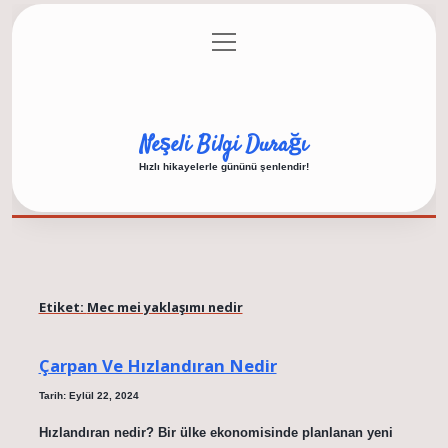
menüyü
Anasayfa
Gizlilik Politikası
Yasal Uyarı
aç
Hakkımızda
Neşeli Bilgi Durağı
Hızlı hikayelerle gününü şenlendir!
Etiket:
Mec mei yaklaşımı nedir
Çarpan Ve Hızlandıran Nedir
Tarih: Eylül 22, 2024
Hızlandıran nedir? Bir ülke ekonomisinde planlanan yeni