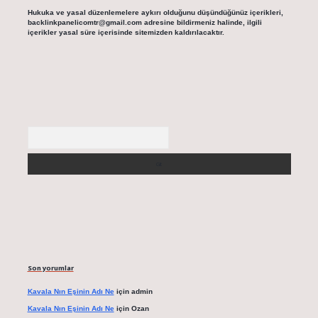
Hukuka ve yasal düzenlemelere aykırı olduğunu düşündüğünüz içerikleri,
backlinkpanelicomtr@gmail.com
adresine bildirmeniz halinde, ilgili
içerikler yasal süre içerisinde sitemizden kaldırılacaktır.
Arama
Son yorumlar
Kavala Nın Eşinin Adı Ne
için
admin
Kavala Nın Eşinin Adı Ne
için
Ozan