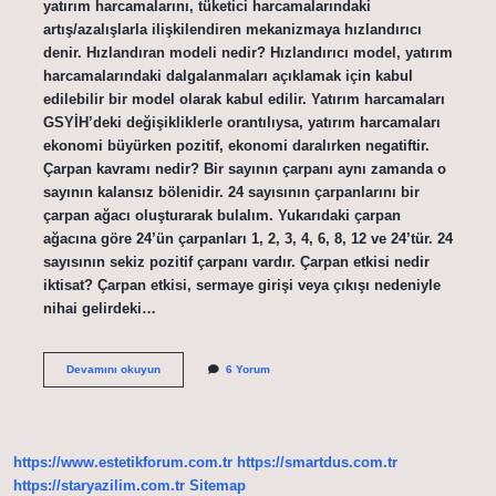
yatırım harcamalarını, tüketici harcamalarındaki
artış/azalışlarla ilişkilendiren mekanizmaya hızlandırıcı
denir. Hızlandıran modeli nedir? Hızlandırıcı model, yatırım
harcamalarındaki dalgalanmaları açıklamak için kabul
edilebilir bir model olarak kabul edilir. Yatırım harcamaları
GSYİH’deki değişikliklerle orantılıysa, yatırım harcamaları
ekonomi büyürken pozitif, ekonomi daralırken negatiftir.
Çarpan kavramı nedir? Bir sayının çarpanı aynı zamanda o
sayının kalansız bölenidir. 24 sayısının çarpanlarını bir
çarpan ağacı oluşturarak bulalım. Yukarıdaki çarpan
ağacına göre 24’ün çarpanları 1, 2, 3, 4, 6, 8, 12 ve 24’tür. 24
sayısının sekiz pozitif çarpanı vardır. Çarpan etkisi nedir
iktisat? Çarpan etkisi, sermaye girişi veya çıkışı nedeniyle
nihai gelirdeki…
Çarpan
Devamını okuyun
6 Yorum
Ve
Hızlandıran
Nedir
https://www.estetikforum.com.tr
https://smartdus.com.tr
https://staryazilim.com.tr
Sitemap