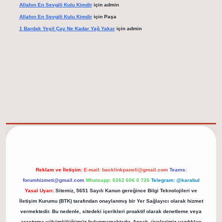
Allahın En Sevgili Kulu Kimdir
için
admin
Allahın En Sevgili Kulu Kimdir
için
Paşa
1 Bardak Yeşil Çay Ne Kadar Yağ Yakar
için
admin
et/
Reklam ve İletişim:
E-mail:
backlinkpaneli@gmail.com
Teams:
forumhizmeti@gmail.com
Whatsapp: 0262 606 0 726
Telegram: @karabul
Yasal Uyarı:
Sitemiz, 5651 Sayılı Kanun gereğince Bilgi Teknolojileri ve
İletişim Kurumu (BTK) tarafından onaylanmış bir Yer Sağlayıcı olarak hizmet
vermektedir. Bu nedenle, sitedeki içerikleri proaktif olarak denetleme veya
araştırma yükümlülüğümüz bulunmamaktadır. Ancak, üyelerimiz yazdıkları