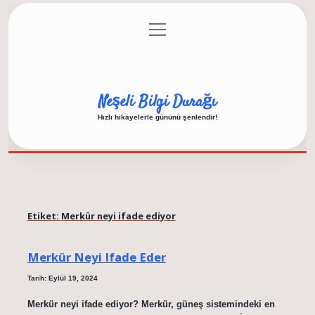
menüyü
Anasayfa
Gizlilik Politikası
Yasal Uyarı
aç
Hakkımızda
Neşeli Bilgi Durağı
Hızlı hikayelerle gününü şenlendir!
Etiket:
Merkür neyi ifade ediyor
Merkür Neyi Ifade Eder
Tarih: Eylül 19, 2024
Merkür neyi ifade ediyor? Merkür, güneş sistemindeki en