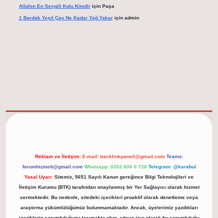
Allahın En Sevgili Kulu Kimdir
için
Paşa
1 Bardak Yeşil Çay Ne Kadar Yağ Yakar
için
admin
elexbet güncel adresi
https://tulipbett.net/
Reklam ve İletişim:
E-mail:
backlinkpaneli@gmail.com
Teams:
forumhizmeti@gmail.com
Whatsapp: 0262 606 0 726
Telegram: @karabul
Yasal Uyarı:
Sitemiz, 5651 Sayılı Kanun gereğince Bilgi Teknolojileri ve
İletişim Kurumu (BTK) tarafından onaylanmış bir Yer Sağlayıcı olarak hizmet
vermektedir. Bu nedenle, sitedeki içerikleri proaktif olarak denetleme veya
araştırma yükümlülüğümüz bulunmamaktadır. Ancak, üyelerimiz yazdıkları
içeriklerin sorumluluğunu taşımakta olup, siteye üye olarak bu sorumluluğu