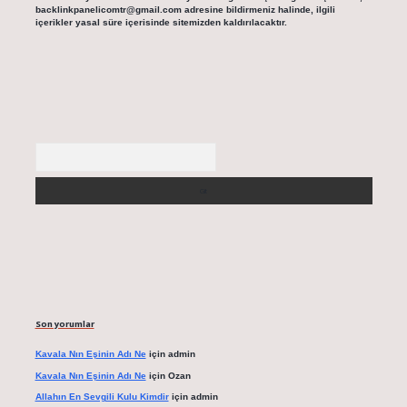
backlinkpanelicomtr@gmail.com
adresine bildirmeniz halinde, ilgili
içerikler yasal süre içerisinde sitemizden kaldırılacaktır.
Arama
Son yorumlar
Kavala Nın Eşinin Adı Ne
için
admin
Kavala Nın Eşinin Adı Ne
için
Ozan
Allahın En Sevgili Kulu Kimdir
için
admin