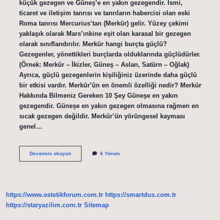
küçük gezegen ve Güneş’e en yakın gezegendir. İsmi,
ticaret ve iletişim tanrısı ve tanrıların habercisi olan eski
Roma tanrısı Mercurius’tan (Merkür) gelir. Yüzey çekimi
yaklaşık olarak Mars’ınkine eşit olan karasal bir gezegen
olarak sınıflandırılır. Merkür hangi burçta güçlü?
Gezegenler, yönettikleri burçlarda olduklarında güçlüdürler.
(Örnek: Merkür – İkizler, Güneş – Aslan, Satürn – Oğlak)
Ayrıca, güçlü gezegenlerin kişiliğiniz üzerinde daha güçlü
bir etkisi vardır. Merkür’ün en önemli özelliği nedir? Merkür
Hakkında Bilmeniz Gereken 10 Şey Güneşe en yakın
gezegendir. Güneşe en yakın gezegen olmasına rağmen en
sıcak gezegen değildir. Merkür’ün yörüngesel kayması
genel…
Merkür
Devamını okuyun
6 Yorum
Neyi
Ifade
Eder
https://www.estetikforum.com.tr
https://smartdus.com.tr
https://staryazilim.com.tr
Sitemap