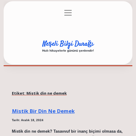
menüyü
Anasayfa
Gizlilik Politikası
Yasal Uyarı
aç
Hakkımızda
Neşeli Bilgi Durağı
Hızlı hikayelerle gününü şenlendir!
Etiket:
Mistik din ne demek
Mistik Bir Din Ne Demek
Tarih: Aralık 18, 2024
Mistik din ne demek? Tasavvuf bir inanç biçimi olmasa da,