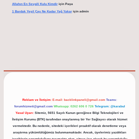
Allahın En Sevgili Kulu Kimdir
için
Paşa
1 Bardak Yeşil Çay Ne Kadar Yağ Yakar
için
admin
elexbet güncel adresi
https://tulipbett.net/
Reklam ve İletişim:
E-mail:
backlinkpaneli@gmail.com
Teams:
forumhizmeti@gmail.com
Whatsapp: 0262 606 0 726
Telegram: @karabul
Yasal Uyarı:
Sitemiz, 5651 Sayılı Kanun gereğince Bilgi Teknolojileri ve
İletişim Kurumu (BTK) tarafından onaylanmış bir Yer Sağlayıcı olarak hizmet
vermektedir. Bu nedenle, sitedeki içerikleri proaktif olarak denetleme veya
araştırma yükümlülüğümüz bulunmamaktadır. Ancak, üyelerimiz yazdıkları
içeriklerin sorumluluğunu taşımakta olup, siteye üye olarak bu sorumluluğu