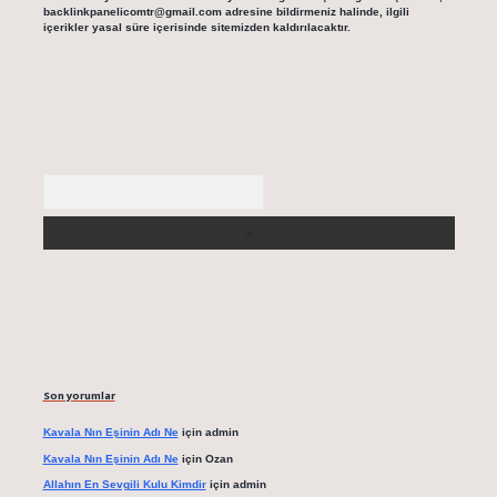
backlinkpanelicomtr@gmail.com
adresine bildirmeniz halinde, ilgili
içerikler yasal süre içerisinde sitemizden kaldırılacaktır.
Arama
Son yorumlar
Kavala Nın Eşinin Adı Ne
için
admin
Kavala Nın Eşinin Adı Ne
için
Ozan
Allahın En Sevgili Kulu Kimdir
için
admin