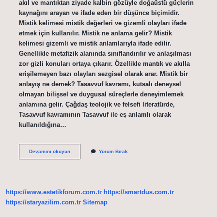
akıl ve mantıktan ziyade kalbin gözüyle doğaüstü güçlerin
kaynağını arayan ve ifade eden bir düşünce biçimidir.
Mistik kelimesi mistik değerleri ve gizemli olayları ifade
etmek için kullanılır. Mistik ne anlama gelir? Mistik
kelimesi gizemli ve mistik anlamlarıyla ifade edilir.
Genellikle metafizik alanında sınıflandırılır ve anlaşılması
zor gizli konuları ortaya çıkarır. Özellikle mantık ve akılla
erişilemeyen bazı olayları sezgisel olarak arar. Mistik bir
anlayış ne demek? Tasavvuf kavramı, kutsalı deneysel
olmayan bilişsel ve duygusal süreçlerle deneyimlemek
anlamına gelir. Çağdaş teolojik ve felsefi literatürde,
Tasavvuf kavramının Tasavvuf ile eş anlamlı olarak
kullanıldığına…
Mistik
Devamını okuyun
Yorum Bırak
Bir
Din
Ne
Demek
https://www.estetikforum.com.tr
https://smartdus.com.tr
https://staryazilim.com.tr
Sitemap