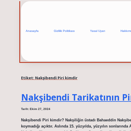
Anasayfa
Gizlilik Politikası
Yasal Uyarı
Hakkım
Etiket:
Nakşibendi Piri kimdir
Nakşibendi Tarikatının Pi
Tarih: Ekim 27, 2024
Nakşibendi Piri kimdir? Nakşiliğin üstadı Bahaeddin Nakşi
koymadığı açıktır. Aslında 15. yüzyılda, yüzyılın sonlarında