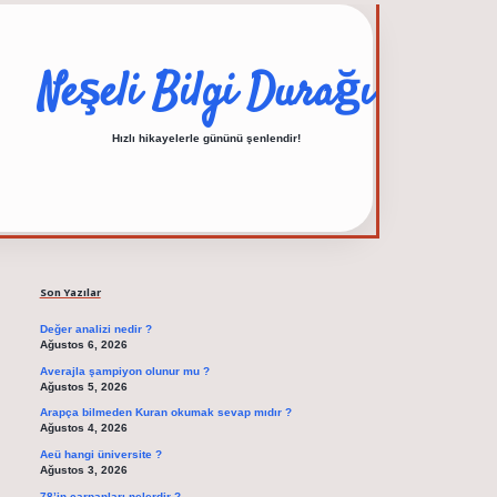
Neşeli Bilgi Durağı
Hızlı hikayelerle gününü şenlendir!
Sidebar
elexbet güncel adres
Son Yazılar
Değer analizi nedir ?
Ağustos 6, 2026
Averajla şampiyon olunur mu ?
Ağustos 5, 2026
Arapça bilmeden Kuran okumak sevap mıdır ?
Ağustos 4, 2026
Aeü hangi üniversite ?
Ağustos 3, 2026
78’in çarpanları nelerdir ?