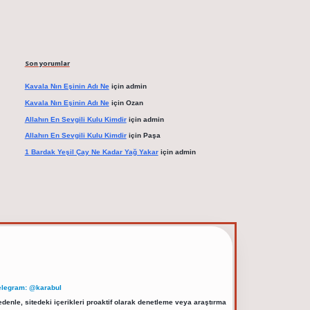
Son yorumlar
Kavala Nın Eşinin Adı Ne
için
admin
Kavala Nın Eşinin Adı Ne
için
Ozan
Allahın En Sevgili Kulu Kimdir
için
admin
Allahın En Sevgili Kulu Kimdir
için
Paşa
1 Bardak Yeşil Çay Ne Kadar Yağ Yakar
için
admin
elegram: @karabul
denle, sitedeki içerikleri proaktif olarak denetleme veya araştırma