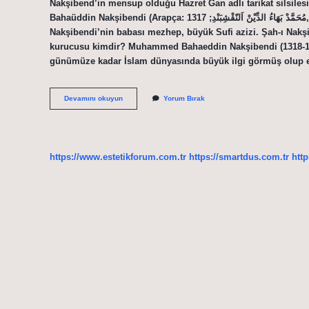
Nakşibend’in mensup olduğu Hazret Gan adlı tarikat silsile
Bahaüddin Nakşibendi (Arapça: مُحَمَّدْ بَهَاءُ الدِّيْنْ اَلنّقْشِبَنْدِ; 1317, Kasr-ı Arifan, Buhara, Özbekistan – 1389, Kasr-ı. Arifan),
Nakşibendi’nin babası mezhep, büyük Sufi azizi. Şah-ı Nakşib
kurucusu kimdir? Muhammed Bahaeddin Nakşibendi (1318-1389)
günümüze kadar İslam dünyasında büyük ilgi görmüş olup e
Nakşibendi
Devamını okuyun
Yorum Bırak
Tarikatının
Piri
Kimdir
https://www.estetikforum.com.tr
https://smartdus.com.tr
http