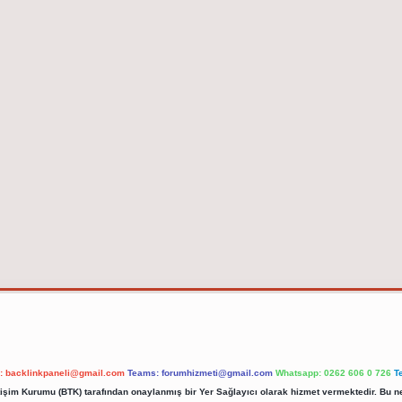
l:
backlinkpaneli@gmail.com
Teams:
forumhizmeti@gmail.com
Whatsapp: 0262 606 0 726
T
etişim Kurumu (BTK) tarafından onaylanmış bir Yer Sağlayıcı olarak hizmet vermektedir. Bu ne