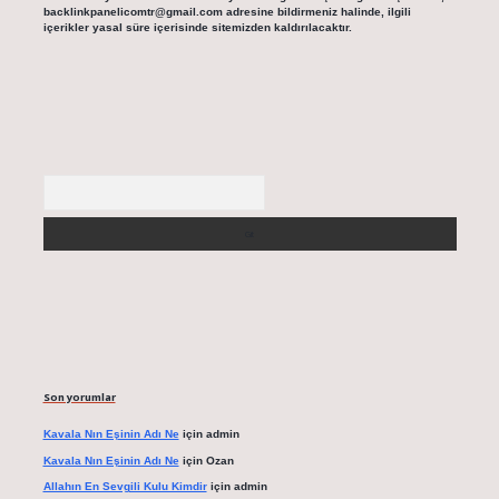
backlinkpanelicomtr@gmail.com
adresine bildirmeniz halinde, ilgili
içerikler yasal süre içerisinde sitemizden kaldırılacaktır.
Arama
Son yorumlar
Kavala Nın Eşinin Adı Ne
için
admin
Kavala Nın Eşinin Adı Ne
için
Ozan
Allahın En Sevgili Kulu Kimdir
için
admin