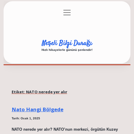
menüyü
Anasayfa
Gizlilik Politikası
Yasal Uyarı
aç
Hakkımızda
Neşeli Bilgi Durağı
Hızlı hikayelerle gününü şenlendir!
Etiket:
NATO nerede yer alır
Nato Hangi Bölgede
Tarih: Ocak 1, 2025
NATO nerede yer alır? NATO’nun merkezi, örgütün Kuzey