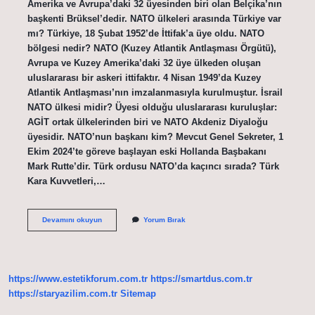
Amerika ve Avrupa’daki 32 üyesinden biri olan Belçika’nın
başkenti Brüksel’dedir. NATO ülkeleri arasında Türkiye var
mı? Türkiye, 18 Şubat 1952’de İttifak’a üye oldu. NATO
bölgesi nedir? NATO (Kuzey Atlantik Antlaşması Örgütü),
Avrupa ve Kuzey Amerika’daki 32 üye ülkeden oluşan
uluslararası bir askeri ittifaktır. 4 Nisan 1949’da Kuzey
Atlantik Antlaşması’nın imzalanmasıyla kurulmuştur. İsrail
NATO ülkesi midir? Üyesi olduğu uluslararası kuruluşlar:
AGİT ortak ülkelerinden biri ve NATO Akdeniz Diyaloğu
üyesidir. NATO’nun başkanı kim? Mevcut Genel Sekreter, 1
Ekim 2024’te göreve başlayan eski Hollanda Başbakanı
Mark Rutte’dir. Türk ordusu NATO’da kaçıncı sırada? Türk
Kara Kuvvetleri,…
Nato
Devamını okuyun
Yorum Bırak
Hangi
Bölgede
https://www.estetikforum.com.tr
https://smartdus.com.tr
https://staryazilim.com.tr
Sitemap