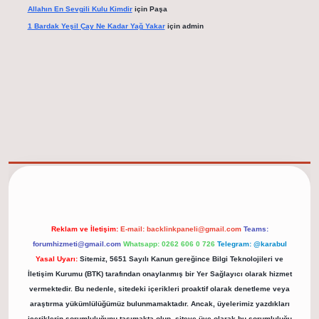
Allahın En Sevgili Kulu Kimdir
için
Paşa
1 Bardak Yeşil Çay Ne Kadar Yağ Yakar
için
admin
elexbet güncel adresi
https://tulipbett.net/
Reklam ve İletişim:
E-mail:
backlinkpaneli@gmail.com
Teams:
forumhizmeti@gmail.com
Whatsapp: 0262 606 0 726
Telegram: @karabul
Yasal Uyarı:
Sitemiz, 5651 Sayılı Kanun gereğince Bilgi Teknolojileri ve
İletişim Kurumu (BTK) tarafından onaylanmış bir Yer Sağlayıcı olarak hizmet
vermektedir. Bu nedenle, sitedeki içerikleri proaktif olarak denetleme veya
araştırma yükümlülüğümüz bulunmamaktadır. Ancak, üyelerimiz yazdıkları
içeriklerin sorumluluğunu taşımakta olup, siteye üye olarak bu sorumluluğu