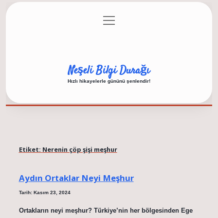
menüyü
Anasayfa
Gizlilik Politikası
Yasal Uyarı
aç
Hakkımızda
Neşeli Bilgi Durağı
Hızlı hikayelerle gününü şenlendir!
Etiket:
Nerenin çöp şişi meşhur
Aydın Ortaklar Neyi Meşhur
Tarih: Kasım 23, 2024
Ortakların neyi meşhur? Türkiye’nin her bölgesinden Ege