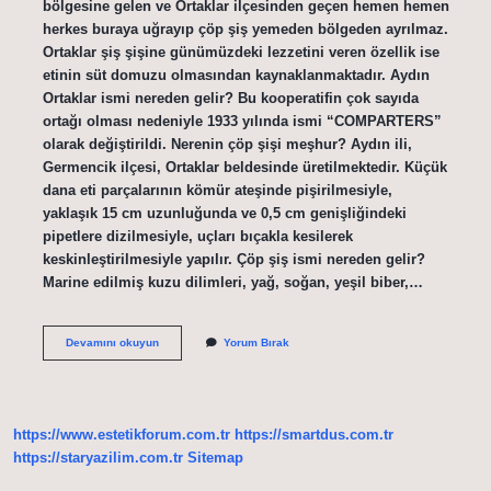
bölgesine gelen ve Ortaklar ilçesinden geçen hemen hemen
herkes buraya uğrayıp çöp şiş yemeden bölgeden ayrılmaz.
Ortaklar şiş şişine günümüzdeki lezzetini veren özellik ise
etinin süt domuzu olmasından kaynaklanmaktadır. Aydın
Ortaklar ismi nereden gelir? Bu kooperatifin çok sayıda
ortağı olması nedeniyle 1933 yılında ismi “COMPARTERS”
olarak değiştirildi. Nerenin çöp şişi meşhur? Aydın ili,
Germencik ilçesi, Ortaklar beldesinde üretilmektedir. Küçük
dana eti parçalarının kömür ateşinde pişirilmesiyle,
yaklaşık 15 cm uzunluğunda ve 0,5 cm genişliğindeki
pipetlere dizilmesiyle, uçları bıçakla kesilerek
keskinleştirilmesiyle yapılır. Çöp şiş ismi nereden gelir?
Marine edilmiş kuzu dilimleri, yağ, soğan, yeşil biber,…
Aydın
Devamını okuyun
Yorum Bırak
Ortaklar
Neyi
Meşhur
https://www.estetikforum.com.tr
https://smartdus.com.tr
https://staryazilim.com.tr
Sitemap