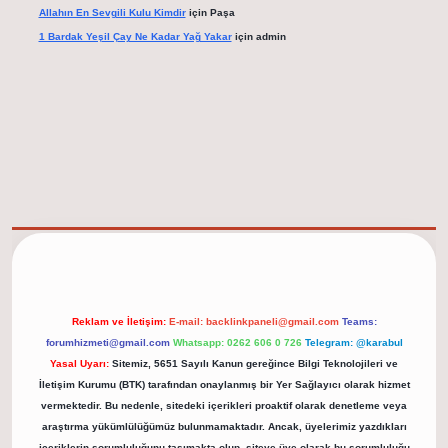
Allahın En Sevgili Kulu Kimdir
için
Paşa
1 Bardak Yeşil Çay Ne Kadar Yağ Yakar
için
admin
elexbet güncel adresi
https://tulipbett.net/
Reklam ve İletişim:
E-mail:
backlinkpaneli@gmail.com
Teams:
forumhizmeti@gmail.com
Whatsapp: 0262 606 0 726
Telegram: @karabul
Yasal Uyarı:
Sitemiz, 5651 Sayılı Kanun gereğince Bilgi Teknolojileri ve
İletişim Kurumu (BTK) tarafından onaylanmış bir Yer Sağlayıcı olarak hizmet
vermektedir. Bu nedenle, sitedeki içerikleri proaktif olarak denetleme veya
araştırma yükümlülüğümüz bulunmamaktadır. Ancak, üyelerimiz yazdıkları
içeriklerin sorumluluğunu taşımakta olup, siteye üye olarak bu sorumluluğu