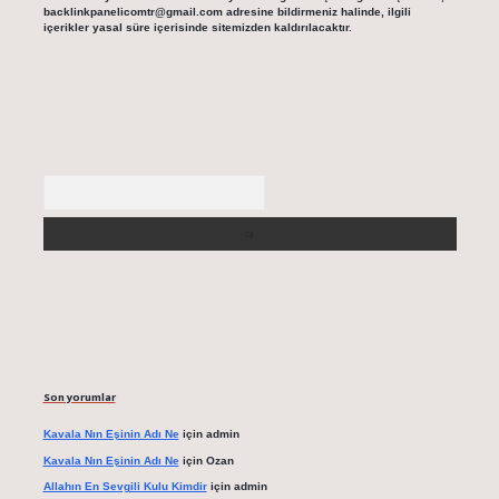
backlinkpanelicomtr@gmail.com
adresine bildirmeniz halinde, ilgili
içerikler yasal süre içerisinde sitemizden kaldırılacaktır.
Arama
Son yorumlar
Kavala Nın Eşinin Adı Ne
için
admin
Kavala Nın Eşinin Adı Ne
için
Ozan
Allahın En Sevgili Kulu Kimdir
için
admin