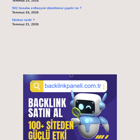
Temmuz 25, 2026
501 hesaba enflasyon düzeltmesi yapılır mı ?
Temmuz 24, 2026
Hünkar nedir ?
Temmuz 21, 2026