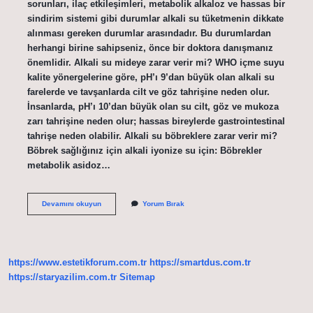
sorunları, ilaç etkileşimleri, metabolik alkaloz ve hassas bir
sindirim sistemi gibi durumlar alkali su tüketmenin dikkate
alınması gereken durumlar arasındadır. Bu durumlardan
herhangi birine sahipseniz, önce bir doktora danışmanız
önemlidir. Alkali su mideye zarar verir mi? WHO içme suyu
kalite yönergelerine göre, pH’ı 9’dan büyük olan alkali su
farelerde ve tavşanlarda cilt ve göz tahrişine neden olur.
İnsanlarda, pH’ı 10’dan büyük olan su cilt, göz ve mukoza
zarı tahrişine neden olur; hassas bireylerde gastrointestinal
tahrişe neden olabilir. Alkali su böbreklere zarar verir mi?
Böbrek sağlığınız için alkali iyonize su için: Böbrekler
metabolik asidoz…
Devamlı
Devamını okuyun
Yorum Bırak
Alkali
Su
Içilir
Mi
https://www.estetikforum.com.tr
https://smartdus.com.tr
https://staryazilim.com.tr
Sitemap