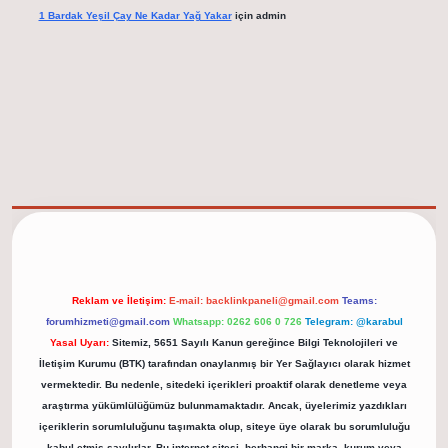
1 Bardak Yeşil Çay Ne Kadar Yağ Yakar
için
admin
elexbet güncel adresi
https://tulipbett.net/
Reklam ve İletişim:
E-mail:
backlinkpaneli@gmail.com
Teams:
forumhizmeti@gmail.com
Whatsapp: 0262 606 0 726
Telegram: @karabul
Yasal Uyarı:
Sitemiz, 5651 Sayılı Kanun gereğince Bilgi Teknolojileri ve
İletişim Kurumu (BTK) tarafından onaylanmış bir Yer Sağlayıcı olarak hizmet
vermektedir. Bu nedenle, sitedeki içerikleri proaktif olarak denetleme veya
araştırma yükümlülüğümüz bulunmamaktadır. Ancak, üyelerimiz yazdıkları
içeriklerin sorumluluğunu taşımakta olup, siteye üye olarak bu sorumluluğu
kabul etmiş sayılırlar. Bu internet sitesi, herhangi bir marka, kurum veya