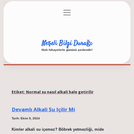
menüyü
Anasayfa
Gizlilik Politikası
Yasal Uyarı
aç
Hakkımızda
Neşeli Bilgi Durağı
Hızlı hikayelerle gününü şenlendir!
Etiket:
Normal su nasıl alkali hale getirilir
Devamlı Alkali Su Içilir Mi
Tarih: Ekim 9, 2024
Kimler alkali su içemez? Böbrek yetmezliği, mide