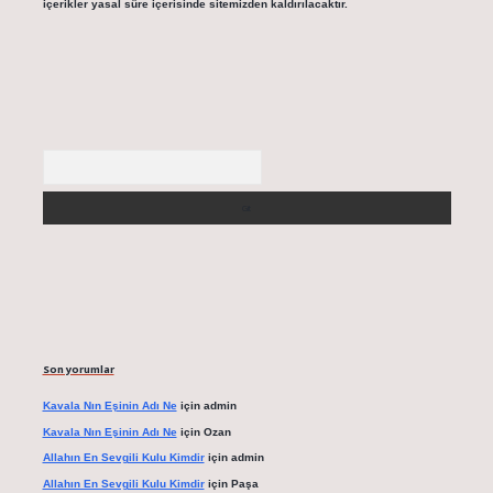
içerikler yasal süre içerisinde sitemizden kaldırılacaktır.
Arama
Son yorumlar
Kavala Nın Eşinin Adı Ne
için
admin
Kavala Nın Eşinin Adı Ne
için
Ozan
Allahın En Sevgili Kulu Kimdir
için
admin
Allahın En Sevgili Kulu Kimdir
için
Paşa