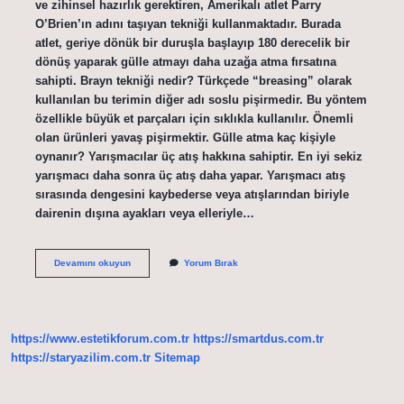
ve zihinsel hazırlık gerektiren, Amerikalı atlet Parry
O’Brien’ın adını taşıyan tekniği kullanmaktadır. Burada
atlet, geriye dönük bir duruşla başlayıp 180 derecelik bir
dönüş yaparak gülle atmayı daha uzağa atma fırsatına
sahipti. Brayn tekniği nedir? Türkçede “breasing” olarak
kullanılan bu terimin diğer adı soslu pişirmedir. Bu yöntem
özellikle büyük et parçaları için sıklıkla kullanılır. Önemli
olan ürünleri yavaş pişirmektir. Gülle atma kaç kişiyle
oynanır? Yarışmacılar üç atış hakkına sahiptir. En iyi sekiz
yarışmacı daha sonra üç atış daha yapar. Yarışmacı atış
sırasında dengesini kaybederse veya atışlarından biriyle
dairenin dışına ayakları veya elleriyle…
Brian
Devamını okuyun
Yorum Bırak
Tekniği
Nedir
https://www.estetikforum.com.tr
https://smartdus.com.tr
https://staryazilim.com.tr
Sitemap