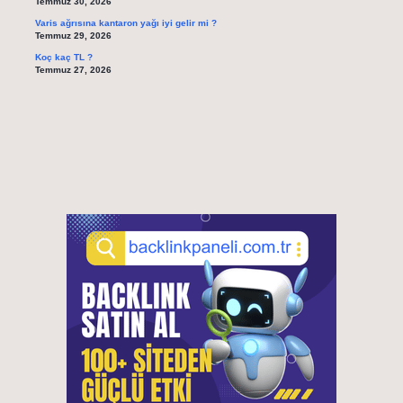
Temmuz 30, 2026
Varis ağrısına kantaron yağı iyi gelir mi ?
Temmuz 29, 2026
Koç kaç TL ?
Temmuz 27, 2026