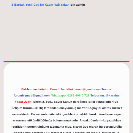
1 Bardak Yeşil Çay Ne Kadar Yağ Yakar
için
admin
elexbet güncel adresi
https://tulipbett.net/
Reklam ve İletişim:
E-mail:
backlinkpaneli@gmail.com
Teams:
forumhizmeti@gmail.com
Whatsapp: 0262 606 0 726
Telegram: @karabul
Yasal Uyarı:
Sitemiz, 5651 Sayılı Kanun gereğince Bilgi Teknolojileri ve
İletişim Kurumu (BTK) tarafından onaylanmış bir Yer Sağlayıcı olarak hizmet
vermektedir. Bu nedenle, sitedeki içerikleri proaktif olarak denetleme veya
araştırma yükümlülüğümüz bulunmamaktadır. Ancak, üyelerimiz yazdıkları
içeriklerin sorumluluğunu taşımakta olup, siteye üye olarak bu sorumluluğu
kabul etmiş sayılırlar. Bu internet sitesi, herhangi bir marka, kurum veya