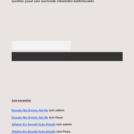
içerikler yasal süre içerisinde sitemizden kaldırılacaktır.
Arama
Son yorumlar
Kavala Nın Eşinin Adı Ne
için
admin
Kavala Nın Eşinin Adı Ne
için
Ozan
Allahın En Sevgili Kulu Kimdir
için
admin
Allahın En Sevgili Kulu Kimdir
için
Paşa