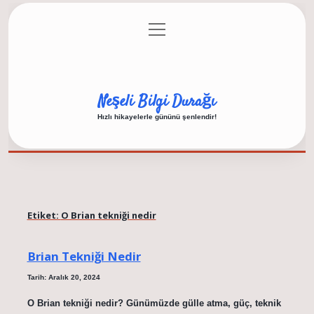
menüyü
Anasayfa
Gizlilik Politikası
Yasal Uyarı
aç
Hakkımızda
Neşeli Bilgi Durağı
Hızlı hikayelerle gününü şenlendir!
Etiket:
O Brian tekniği nedir
Brian Tekniği Nedir
Tarih: Aralık 20, 2024
O Brian tekniği nedir? Günümüzde gülle atma, güç, teknik