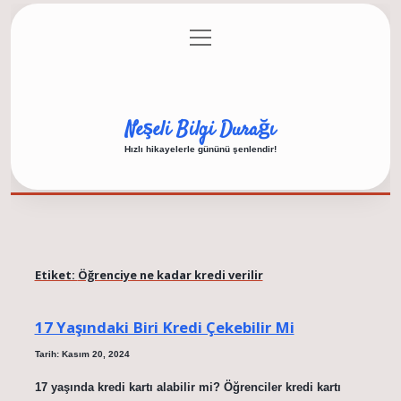
menüyü
Anasayfa
Gizlilik Politikası
Yasal Uyarı
aç
Hakkımızda
Neşeli Bilgi Durağı
Hızlı hikayelerle gününü şenlendir!
Etiket:
Öğrenciye ne kadar kredi verilir
17 Yaşındaki Biri Kredi Çekebilir Mi
Tarih: Kasım 20, 2024
17 yaşında kredi kartı alabilir mi? Öğrenciler kredi kartı