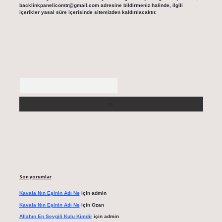
backlinkpanelicomtr@gmail.com
adresine bildirmeniz halinde, ilgili
içerikler yasal süre içerisinde sitemizden kaldırılacaktır.
Arama
Son yorumlar
Kavala Nın Eşinin Adı Ne
için
admin
Kavala Nın Eşinin Adı Ne
için
Ozan
Allahın En Sevgili Kulu Kimdir
için
admin