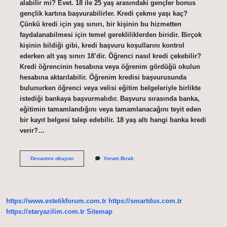
alabilir mi? Evet. 18 ile 25 yaş arasındaki gençler bonus
gençlik kartına başvurabilirler. Kredi çekme yaşı kaç?
Çünkü kredi için yaş sınırı, bir kişinin bu hizmetten
faydalanabilmesi için temel gerekliliklerden biridir. Birçok
kişinin bildiği gibi, kredi başvuru koşullarını kontrol
ederken alt yaş sınırı 18’dir. Öğrenci nasıl kredi çekebilir?
Kredi öğrencinin hesabına veya öğrenim gördüğü okulun
hesabına aktarılabilir. Öğrenim kredisi başvurusunda
bulunurken öğrenci veya velisi eğitim belgeleriyle birlikte
istediği bankaya başvurmalıdır. Başvuru sırasında banka,
eğitimin tamamlandığını veya tamamlanacağını teyit eden
bir kayıt belgesi talep edebilir. 18 yaş altı hangi banka kredi
verir?…
17
Devamını okuyun
Yorum Bırak
Yaşındaki
Biri
Kredi
Çekebilir
Mi
https://www.estetikforum.com.tr
https://smartdus.com.tr
https://staryazilim.com.tr
Sitemap