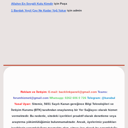
Allahın En Sevgili Kulu Kimdir
için
Paşa
1 Bardak Yeşil Çay Ne Kadar Yağ Yakar
için
admin
elexbet güncel adresi
https://tulipbett.net/
Reklam ve İletişim:
E-mail:
backlinkpaneli@gmail.com
Teams:
forumhizmeti@gmail.com
Whatsapp: 0262 606 0 726
Telegram: @karabul
Yasal Uyarı:
Sitemiz, 5651 Sayılı Kanun gereğince Bilgi Teknolojileri ve
İletişim Kurumu (BTK) tarafından onaylanmış bir Yer Sağlayıcı olarak hizmet
vermektedir. Bu nedenle, sitedeki içerikleri proaktif olarak denetleme veya
araştırma yükümlülüğümüz bulunmamaktadır. Ancak, üyelerimiz yazdıkları
içeriklerin sorumluluğunu taşımakta olup, siteye üye olarak bu sorumluluğu