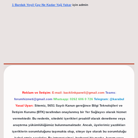
1 Bardak Yeşil Çay Ne Kadar Yağ Yakar
için
admin
elexbet güncel adresi
https://tulipbett.net/
Reklam ve İletişim:
E-mail:
backlinkpaneli@gmail.com
Teams:
forumhizmeti@gmail.com
Whatsapp: 0262 606 0 726
Telegram: @karabul
Yasal Uyarı:
Sitemiz, 5651 Sayılı Kanun gereğince Bilgi Teknolojileri ve
İletişim Kurumu (BTK) tarafından onaylanmış bir Yer Sağlayıcı olarak hizmet
vermektedir. Bu nedenle, sitedeki içerikleri proaktif olarak denetleme veya
araştırma yükümlülüğümüz bulunmamaktadır. Ancak, üyelerimiz yazdıkları
içeriklerin sorumluluğunu taşımakta olup, siteye üye olarak bu sorumluluğu
kabul etmiş sayılırlar. Bu internet sitesi, herhangi bir marka, kurum veya