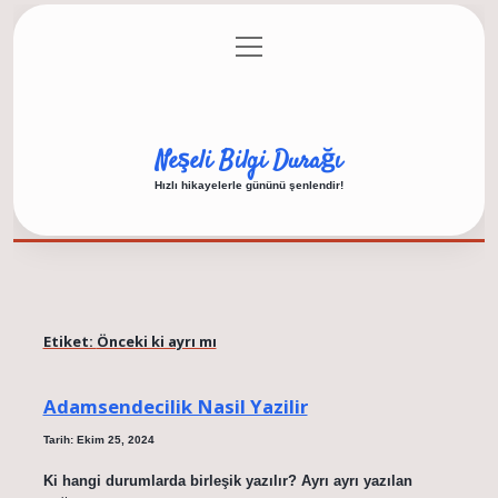
menüyü
Anasayfa
Gizlilik Politikası
Yasal Uyarı
aç
Hakkımızda
Neşeli Bilgi Durağı
Hızlı hikayelerle gününü şenlendir!
Etiket:
Önceki ki ayrı mı
Adamsendecilik Nasil Yazilir
Tarih: Ekim 25, 2024
Ki hangi durumlarda birleşik yazılır? Ayrı ayrı yazılan