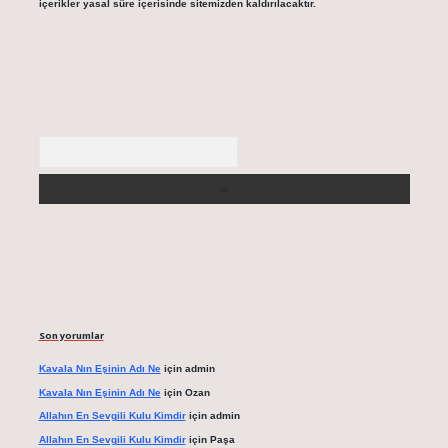
içerikler yasal süre içerisinde sitemizden kaldırılacaktır.
Arama
Son yorumlar
Kavala Nın Eşinin Adı Ne
için
admin
Kavala Nın Eşinin Adı Ne
için
Ozan
Allahın En Sevgili Kulu Kimdir
için
admin
Allahın En Sevgili Kulu Kimdir
için
Paşa