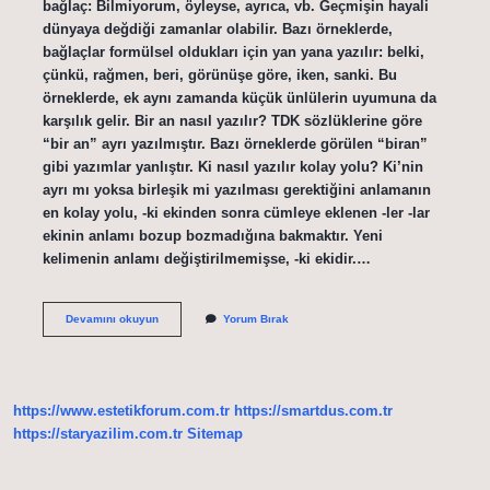
bağlaç: Bilmiyorum, öyleyse, ayrıca, vb. Geçmişin hayali
dünyaya değdiği zamanlar olabilir. Bazı örneklerde,
bağlaçlar formülsel oldukları için yan yana yazılır: belki,
çünkü, rağmen, beri, görünüşe göre, iken, sanki. Bu
örneklerde, ek aynı zamanda küçük ünlülerin uyumuna da
karşılık gelir. Bir an nasıl yazılır? TDK sözlüklerine göre
“bir an” ayrı yazılmıştır. Bazı örneklerde görülen “biran”
gibi yazımlar yanlıştır. Ki nasıl yazılır kolay yolu? Ki’nin
ayrı mı yoksa birleşik mi yazılması gerektiğini anlamanın
en kolay yolu, -ki ekinden sonra cümleye eklenen -ler -lar
ekinin anlamı bozup bozmadığına bakmaktır. Yeni
kelimenin anlamı değiştirilmemişse, -ki ekidir.…
Adamsendecilik
Devamını okuyun
Yorum Bırak
Nasil
Yazilir
https://www.estetikforum.com.tr
https://smartdus.com.tr
https://staryazilim.com.tr
Sitemap