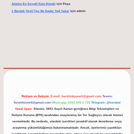
Allahın En Sevgili Kulu Kimdir
için
Paşa
1 Bardak Yeşil Çay Ne Kadar Yağ Yakar
için
admin
et/
Reklam ve İletişim:
E-mail:
backlinkpaneli@gmail.com
Teams:
forumhizmeti@gmail.com
Whatsapp: 0262 606 0 726
Telegram: @karabul
Yasal Uyarı:
Sitemiz, 5651 Sayılı Kanun gereğince Bilgi Teknolojileri ve
İletişim Kurumu (BTK) tarafından onaylanmış bir Yer Sağlayıcı olarak hizmet
vermektedir. Bu nedenle, sitedeki içerikleri proaktif olarak denetleme veya
araştırma yükümlülüğümüz bulunmamaktadır. Ancak, üyelerimiz yazdıkları
içeriklerin sorumluluğunu taşımakta olup, siteye üye olarak bu sorumluluğu