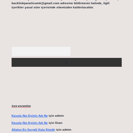
backlinkpanelicomtr@gmail.com
adresine bildirmeniz halinde, ilgili
içerikler yasal süre içerisinde sitemizden kaldırılacaktır.
Arama
Son yorumlar
Kavala Nın Eşinin Adı Ne
için
admin
Kavala Nın Eşinin Adı Ne
için
Ozan
Allahın En Sevgili Kulu Kimdir
için
admin