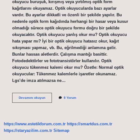
okuyucu buruşuk, kırışmış veya yırtılmış optik form
kağıtlarını okuyamaz. Optik okuyucularda bazı ayarlar
vardır. Bu ayarlar dikkatli ve özenli bir şekilde yapılır. Bu
nedenle optik form kağıdında herhangi bir hasar veya kusur
olmadığı sürece optik okuyucu formu doğru bir şekilde
okuyacaktır. Optik okuyucu yanlış okur mu? Optik okuyucu
hata yapar mı? İyi bir optik okuyucu hatasız okur, kağıt
sıkışması yapmaz, vb. Bu, eğrilmediği anlamına gelir.
Bunlar hassas aletlerdir. Çalışma mantığı basittir.
Fotodedektörler ve fototransistörler kullanılır. Optik
okuyucu tükenmez kalemi okur mu? Özetle: Normal optik
okuyucular: Tükenmez kalemlerle işaretler okunamaz.
Lgs’de imza atılmazsa ne…
Optik
Devamını okuyun
8 Yorum
Okuyucu
Imzayı
Okur
Mu
https://www.estetikforum.com.tr
https://smartdus.com.tr
https://staryazilim.com.tr
Sitemap