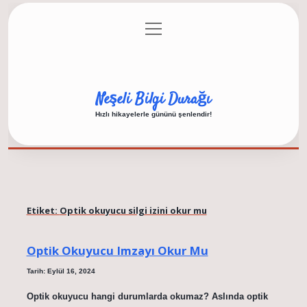
menüyü
Anasayfa
Gizlilik Politikası
Yasal Uyarı
aç
Hakkımızda
Neşeli Bilgi Durağı
Hızlı hikayelerle gününü şenlendir!
Etiket:
Optik okuyucu silgi izini okur mu
Optik Okuyucu Imzayı Okur Mu
Tarih: Eylül 16, 2024
Optik okuyucu hangi durumlarda okumaz? Aslında optik