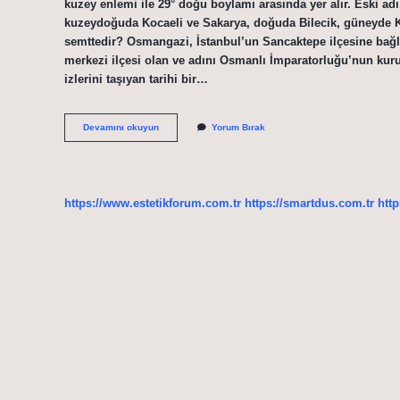
kuzey enlemi ile 29° doğu boylamı arasında yer alır. Eski a
kuzeydoğuda Kocaeli ve Sakarya, doğuda Bilecik, güneyde Küt
semttedir? Osmangazi, İstanbul’un Sancaktepe ilçesine bağl
merkezi ilçesi olan ve adını Osmanlı İmparatorluğu’nun ku
izlerini taşıyan tarihi bir…
Bursa
Devamını okuyun
Yorum Bırak
Osman
Gazi
Hangi
Bölge
https://www.estetikforum.com.tr
https://smartdus.com.tr
http