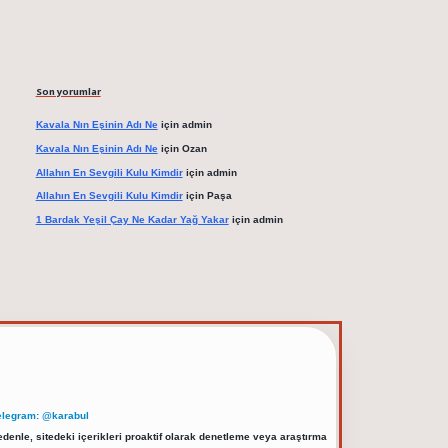
Son yorumlar
Kavala Nın Eşinin Adı Ne
için
admin
Kavala Nın Eşinin Adı Ne
için
Ozan
Allahın En Sevgili Kulu Kimdir
için
admin
Allahın En Sevgili Kulu Kimdir
için
Paşa
1 Bardak Yeşil Çay Ne Kadar Yağ Yakar
için
admin
elegram: @karabul
denle, sitedeki içerikleri proaktif olarak denetleme veya araştırma