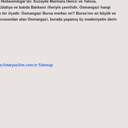
dı Hüdavendigâr’dır. Kuzeyde Marmara Denizi ve Yalova,
ahya ve batıda Balıkesir illeriyle çevrilidir. Osmangazi hangi
ı bir ilçedir. Osmangazi Bursa merkez mi? Bursa’nın en büyük ve
rucusundan alan Osmangazi, burada yaşamış üç medeniyetin derin
s://staryazilim.com.tr
Sitemap