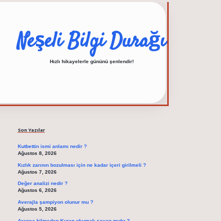
Neşeli Bilgi Durağı
Hızlı hikayelerle gününü şenlendir!
Sidebar
elexbet güncel adresi
Son Yazılar
Kutbettin ismi anlamı nedir ?
Ağustos 8, 2026
Kızlık zarının bozulması için ne kadar içeri girilmeli ?
Ağustos 7, 2026
Değer analizi nedir ?
Ağustos 6, 2026
Averajla şampiyon olunur mu ?
Ağustos 5, 2026
Arapça bilmeden Kuran okumak sevap mıdır ?