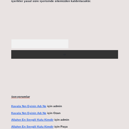
içerikler yasal süre içerisinde sitemizden kaldırılacaktır.
Arama
Son yorumlar
Kavala Nın Eşinin Adı Ne
için
admin
Kavala Nın Eşinin Adı Ne
için
Ozan
Allahın En Sevgili Kulu Kimdir
için
admin
Allahın En Sevgili Kulu Kimdir
için
Paşa