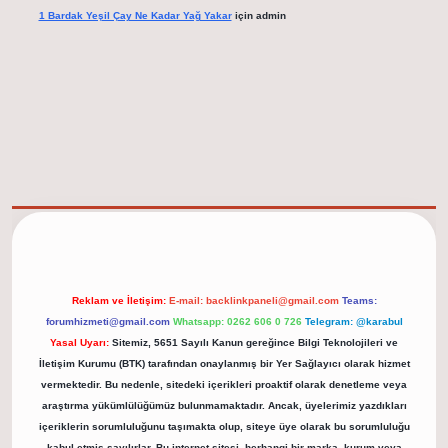
1 Bardak Yeşil Çay Ne Kadar Yağ Yakar
için
admin
elexbet güncel adresi
https://tulipbett.net/
Reklam ve İletişim:
E-mail:
backlinkpaneli@gmail.com
Teams:
forumhizmeti@gmail.com
Whatsapp: 0262 606 0 726
Telegram: @karabul
Yasal Uyarı:
Sitemiz, 5651 Sayılı Kanun gereğince Bilgi Teknolojileri ve
İletişim Kurumu (BTK) tarafından onaylanmış bir Yer Sağlayıcı olarak hizmet
vermektedir. Bu nedenle, sitedeki içerikleri proaktif olarak denetleme veya
araştırma yükümlülüğümüz bulunmamaktadır. Ancak, üyelerimiz yazdıkları
içeriklerin sorumluluğunu taşımakta olup, siteye üye olarak bu sorumluluğu
kabul etmiş sayılırlar. Bu internet sitesi, herhangi bir marka, kurum veya