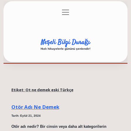
menüyü
Anasayfa
Gizlilik Politikası
Yasal Uyarı
aç
Hakkımızda
Neşeli Bilgi Durağı
Hızlı hikayelerle gününü şenlendir!
Etiket:
Ot ne demek eski Türkçe
Otör Adı Ne Demek
Tarih: Eylül 21, 2024
Otör adı nedir? Bir cinsin veya daha alt kategorilerin