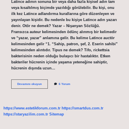
Latince adının sonuna bir veya daha fazla kişisel adın tam
veya kısaltılmış biçimde yazıldığı görülebilir. Bu kişi, onu
ilk kez Latince adlandırma kurallarına göre düzenleyen ve
yayınlayan kişidir. Bu nedenle bu kişiye Latince adın yazarı
denir. Otör ne demek? Yazar – Nişanyan Sözlüğü.
Fransızca auteur kelimesinden ödünç alınmış bir kelimedir
ve “yazar, yazar” anlamına gelir. Bu kelime Latince auctōr
kelimesinden gelir “1. “Sahip, patron, şef, 2. Eserin sahibi”
kelimesinden alıntıdır. Tipus ne demek? Tifo, rickettsia
bakterisinin neden olduğu bulaşıcı bir hastalıktır. Etken
bakteriler hücrenin içinde yaşama yeteneğine sahiptir,
hücrenin dışında uzun…
Otör
Devamını okuyun
6 Yorum
Adı
Ne
Demek
https://www.estetikforum.com.tr
https://smartdus.com.tr
https://staryazilim.com.tr
Sitemap