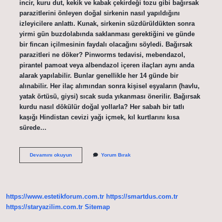
incir, kuru dut, kekik ve kabak çekirdeği tozu gibi bağırsak
parazitlerini önleyen doğal sirkenin nasıl yapıldığını
izleyicilere anlattı. Kunak, sirkenin süzdürüldükten sonra
yirmi gün buzdolabında saklanması gerektiğini ve günde
bir fincan içilmesinin faydalı olacağını söyledi. Bağırsak
parazitleri ne döker? Pinworms tedavisi, mebendazol,
pirantel pamoat veya albendazol içeren ilaçları aynı anda
alarak yapılabilir. Bunlar genellikle her 14 günde bir
alınabilir. Her ilaç alımından sonra kişisel eşyaların (havlu,
yatak örtüsü, giysi) sıcak suda yıkanması önerilir. Bağırsak
kurdu nasıl dökülür doğal yollarla? Her sabah bir tatlı
kaşığı Hindistan cevizi yağı içmek, kıl kurtlarını kısa
sürede…
Bağırsak
Devamını okuyun
Yorum Bırak
Parazitlerini
Hangi
Bitki
Döker
https://www.estetikforum.com.tr
https://smartdus.com.tr
https://staryazilim.com.tr
Sitemap