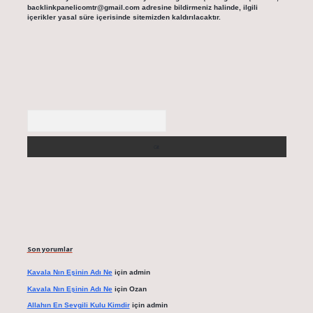
backlinkpanelicomtr@gmail.com
adresine bildirmeniz halinde, ilgili
içerikler yasal süre içerisinde sitemizden kaldırılacaktır.
Arama
Son yorumlar
Kavala Nın Eşinin Adı Ne
için
admin
Kavala Nın Eşinin Adı Ne
için
Ozan
Allahın En Sevgili Kulu Kimdir
için
admin