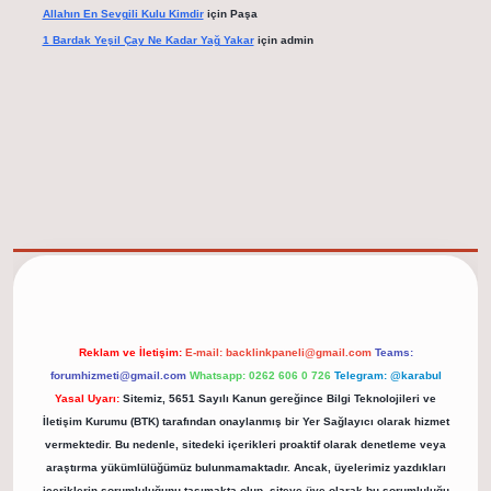
Allahın En Sevgili Kulu Kimdir
için
Paşa
1 Bardak Yeşil Çay Ne Kadar Yağ Yakar
için
admin
t.net/
Reklam ve İletişim:
E-mail:
backlinkpaneli@gmail.com
Teams:
forumhizmeti@gmail.com
Whatsapp: 0262 606 0 726
Telegram: @karabul
Yasal Uyarı:
Sitemiz, 5651 Sayılı Kanun gereğince Bilgi Teknolojileri ve
İletişim Kurumu (BTK) tarafından onaylanmış bir Yer Sağlayıcı olarak hizmet
vermektedir. Bu nedenle, sitedeki içerikleri proaktif olarak denetleme veya
araştırma yükümlülüğümüz bulunmamaktadır. Ancak, üyelerimiz yazdıkları
içeriklerin sorumluluğunu taşımakta olup, siteye üye olarak bu sorumluluğu