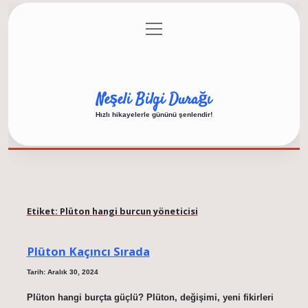
menüyü
Anasayfa
Gizlilik Politikası
Yasal Uyarı
aç
Hakkımızda
Neşeli Bilgi Durağı
Hızlı hikayelerle gününü şenlendir!
Etiket:
Plüton hangi burcun yöneticisi
Plüton Kaçıncı Sırada
Tarih: Aralık 30, 2024
Plüton hangi burçta güçlü? Plüton, değişimi, yeni fikirleri