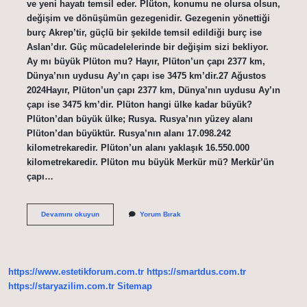
ve yeni hayatı temsil eder. Plüton, konumu ne olursa olsun,
değişim ve dönüşümün gezegenidir. Gezegenin yönettiği
burç Akrep’tir, güçlü bir şekilde temsil edildiği burç ise
Aslan’dır. Güç mücadelelerinde bir değişim sizi bekliyor.
Ay mı büyük Plüton mu? Hayır, Plüton’un çapı 2377 km,
Dünya’nın uydusu Ay’ın çapı ise 3475 km’dir.27 Ağustos
2024Hayır, Plüton’un çapı 2377 km, Dünya’nın uydusu Ay’ın
çapı ise 3475 km’dir. Plüton hangi ülke kadar büyük?
Plüton’dan büyük ülke; Rusya. Rusya’nın yüzey alanı
Plüton’dan büyüktür. Rusya’nın alanı 17.098.242
kilometrekaredir. Plüton’un alanı yaklaşık 16.550.000
kilometrekaredir. Plüton mu büyük Merkür mü? Merkür’ün
çapı…
Plüton
Devamını okuyun
Yorum Bırak
Kaçıncı
Sırada
https://www.estetikforum.com.tr
https://smartdus.com.tr
https://staryazilim.com.tr
Sitemap