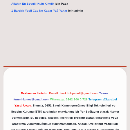
Allahın En Sevgili Kulu Kimdir
için
Paşa
1 Bardak Yeşil Çay Ne Kadar Yağ Yakar
için
admin
elexbet güncel adresi
https://tulipbett.net/
Reklam ve İletişim:
E-mail:
backlinkpaneli@gmail.com
Teams:
forumhizmeti@gmail.com
Whatsapp: 0262 606 0 726
Telegram: @karabul
Yasal Uyarı:
Sitemiz, 5651 Sayılı Kanun gereğince Bilgi Teknolojileri ve
İletişim Kurumu (BTK) tarafından onaylanmış bir Yer Sağlayıcı olarak hizmet
vermektedir. Bu nedenle, sitedeki içerikleri proaktif olarak denetleme veya
araştırma yükümlülüğümüz bulunmamaktadır. Ancak, üyelerimiz yazdıkları
içeriklerin sorumluluğunu taşımakta olup, siteye üye olarak bu sorumluluğu