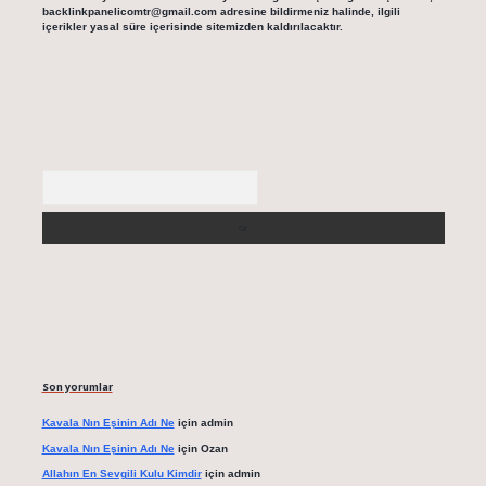
backlinkpanelicomtr@gmail.com
adresine bildirmeniz halinde, ilgili
içerikler yasal süre içerisinde sitemizden kaldırılacaktır.
Arama
Son yorumlar
Kavala Nın Eşinin Adı Ne
için
admin
Kavala Nın Eşinin Adı Ne
için
Ozan
Allahın En Sevgili Kulu Kimdir
için
admin