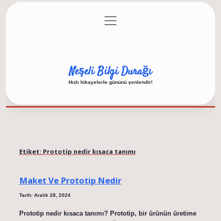
menüyü
Anasayfa
Gizlilik Politikası
Yasal Uyarı
aç
Hakkımızda
Neşeli Bilgi Durağı
Hızlı hikayelerle gününü şenlendir!
Etiket:
Prototip nedir kısaca tanımı
Maket Ve Prototip Nedir
Tarih: Aralık 28, 2024
Prototip nedir kısaca tanımı? Prototip, bir ürünün üretime