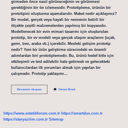
girmeden önce nasıl görüneceğinin ve görünmesi
gerektiğinin bir ön izlemesidir. Prototipleme, ürünün bir
prototipini oluşturma aşamalarıdır. Maket nedir açıklayınız?
Bir model, gerçek veya hayali bir nesnenin belirli bir
ölçekte çeşitli malzemelerden yapılmış bir kopyasıdır.
Modellenecek bir evin mimari tasarımı için oluşturulan
prototip, bir ev modeli veya gerçek ulaşım araçlarını (uçak,
gemi, tren, araba vb.) içerebilir. Mesleki gelişim prototip
nedir? Yeni bir ürün geliştirme sürecindeki en önemli
adımlardan biri prototiplemedir. Bu, ürünü hedef kitle için
etkileşimli ve test edilebilir hale getirmek ve gelecekteki
kullanıcılardan ilk yorumları almak için yapılan bir
çalışmadır. Prototip yaklaşımı…
Maket
Devamını okuyun
Yorum Bırak
Ve
Prototip
Nedir
https://www.estetikforum.com.tr
https://smartdus.com.tr
https://staryazilim.com.tr
Sitemap