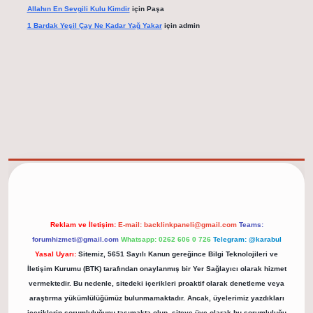
Allahın En Sevgili Kulu Kimdir
için
Paşa
1 Bardak Yeşil Çay Ne Kadar Yağ Yakar
için
admin
tps://tulipbett.net/
Reklam ve İletişim:
E-mail:
backlinkpaneli@gmail.com
Teams:
forumhizmeti@gmail.com
Whatsapp: 0262 606 0 726
Telegram: @karabul
Yasal Uyarı:
Sitemiz, 5651 Sayılı Kanun gereğince Bilgi Teknolojileri ve
İletişim Kurumu (BTK) tarafından onaylanmış bir Yer Sağlayıcı olarak hizmet
vermektedir. Bu nedenle, sitedeki içerikleri proaktif olarak denetleme veya
araştırma yükümlülüğümüz bulunmamaktadır. Ancak, üyelerimiz yazdıkları
içeriklerin sorumluluğunu taşımakta olup, siteye üye olarak bu sorumluluğu