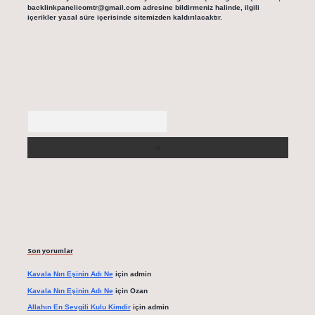
backlinkpanelicomtr@gmail.com
adresine bildirmeniz halinde, ilgili
içerikler yasal süre içerisinde sitemizden kaldırılacaktır.
Arama
Son yorumlar
Kavala Nın Eşinin Adı Ne
için
admin
Kavala Nın Eşinin Adı Ne
için
Ozan
Allahın En Sevgili Kulu Kimdir
için
admin