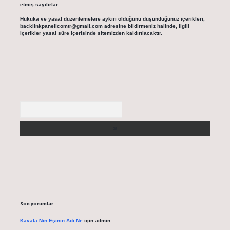
etmiş sayılırlar.
Hukuka ve yasal düzenlemelere aykırı olduğunu düşündüğünüz içerikleri,
backlinkpanelicomtr@gmail.com
adresine bildirmeniz halinde, ilgili
içerikler yasal süre içerisinde sitemizden kaldırılacaktır.
Arama
Son yorumlar
Kavala Nın Eşinin Adı Ne
için
admin