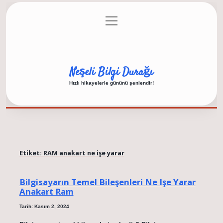
menüyü
Anasayfa
Gizlilik Politikası
Yasal Uyarı
aç
Hakkımızda
Neşeli Bilgi Durağı
Hızlı hikayelerle gününü şenlendir!
Etiket:
RAM anakart ne işe yarar
Bilgisayarın Temel Bileşenleri Ne Işe Yarar
Anakart Ram
Tarih: Kasım 2, 2024