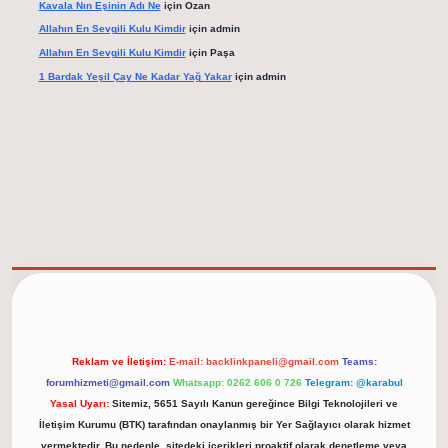
Kavala Nın Eşinin Adı Ne
için
Ozan
Allahın En Sevgili Kulu Kimdir
için
admin
Allahın En Sevgili Kulu Kimdir
için
Paşa
1 Bardak Yeşil Çay Ne Kadar Yağ Yakar
için
admin
elexbet güncel adresi
https://tulipbett.net/
Reklam ve İletişim:
E-mail:
backlinkpaneli@gmail.com
Teams:
forumhizmeti@gmail.com
Whatsapp: 0262 606 0 726
Telegram: @karabul
Yasal Uyarı:
Sitemiz, 5651 Sayılı Kanun gereğince Bilgi Teknolojileri ve
İletişim Kurumu (BTK) tarafından onaylanmış bir Yer Sağlayıcı olarak hizmet
vermektedir. Bu nedenle, sitedeki içerikleri proaktif olarak denetleme veya