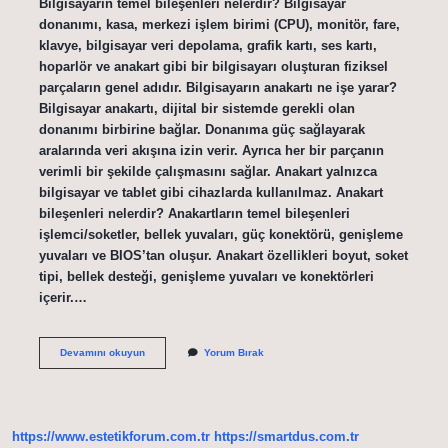
Bilgisayarın temel bileşenleri nelerdir? Bilgisayar
donanımı, kasa, merkezi işlem birimi (CPU), monitör, fare,
klavye, bilgisayar veri depolama, grafik kartı, ses kartı,
hoparlör ve anakart gibi bir bilgisayarı oluşturan fiziksel
parçaların genel adıdır. Bilgisayarın anakartı ne işe yarar?
Bilgisayar anakartı, dijital bir sistemde gerekli olan
donanımı birbirine bağlar. Donanıma güç sağlayarak
aralarında veri akışına izin verir. Ayrıca her bir parçanın
verimli bir şekilde çalışmasını sağlar. Anakart yalnızca
bilgisayar ve tablet gibi cihazlarda kullanılmaz. Anakart
bileşenleri nelerdir? Anakartların temel bileşenleri
işlemci/soketler, bellek yuvaları, güç konektörü, genişleme
yuvaları ve BIOS’tan oluşur. Anakart özellikleri boyut, soket
tipi, bellek desteği, genişleme yuvaları ve konektörleri
içerir.…
Bilgisayarın
Devamını okuyun
Yorum Bırak
Temel
Bileşenleri
Ne
Işe
Yarar
https://www.estetikforum.com.tr
https://smartdus.com.tr
Anakart