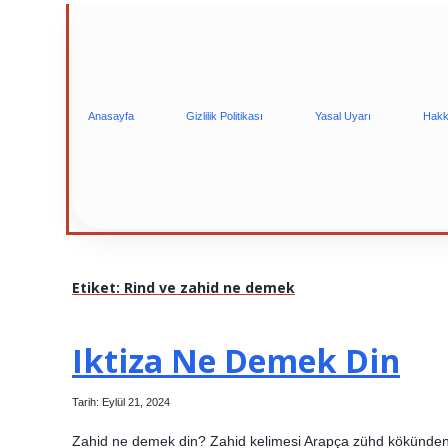
Anasayfa
Gizlilik Politikası
Yasal Uyarı
Hakk
Etiket:
Rind ve zahid ne demek
Iktiza Ne Demek Din
Tarih: Eylül 21, 2024
Zahid ne demek din? Zahid kelimesi Arapça zühd kökünden t