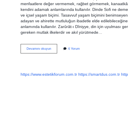
menfaatlere değer vermemek, rağbet görmemek, kanaatkâr 
kendini adamak anlamlarında kullanılır. Dinde Sofi ne deme
ve içsel yaşam biçimi. Tasavvuf yaşam biçimini benimseyen 
adayan ve ahirette mutluluğun ibadetle elde edilebileceğine
anlamında kullanılır. Zarûrât-ı Dîniyye, din için uyulması ge
gereken mutlak ilkelerdir ve akıl yürütmede…
Iktiza
Devamını okuyun
6 Yorum
Ne
Demek
Din
https://www.estetikforum.com.tr
https://smartdus.com.tr
http