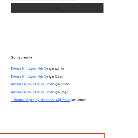
Son yorumlar
Kavala Nın Eşinin Adı Ne
için
admin
Kavala Nın Eşinin Adı Ne
için
Ozan
Allahın En Sevgili Kulu Kimdir
için
admin
Allahın En Sevgili Kulu Kimdir
için
Paşa
1 Bardak Yeşil Çay Ne Kadar Yağ Yakar
için
admin