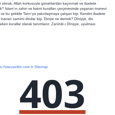
olmak, Allah korkusuyla günahlardan kaçınmak ve ibadete
k? İslam’ın zahiri ve batıni kuralları çerçevesinde yaşanan manevi
ve bu şekilde Tanrı’ya yakınlaşmaya çalışan kişi. Kendini ibadete
 inanan samimi dindar kişi. Diniye ne demek? Dîniyye, din
reken kurallar olarak tanımlanır. Zarûrât-ı Dîniyye, uyulması
s://staryazilim.com.tr
Sitemap
403