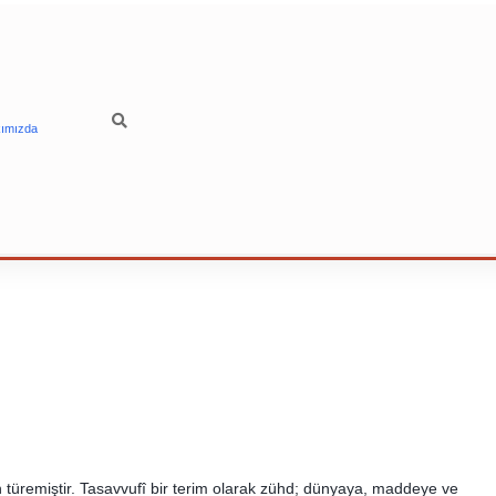
ımızda
üremiştir. Tasavvufî bir terim olarak zühd; dünyaya, maddeye ve