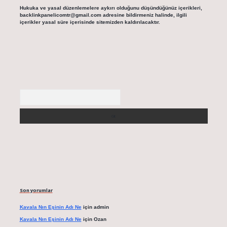
Hukuka ve yasal düzenlemelere aykırı olduğunu düşündüğünüz içerikleri,
backlinkpanelicomtr@gmail.com
adresine bildirmeniz halinde, ilgili
içerikler yasal süre içerisinde sitemizden kaldırılacaktır.
Arama
Son yorumlar
Kavala Nın Eşinin Adı Ne
için
admin
Kavala Nın Eşinin Adı Ne
için
Ozan