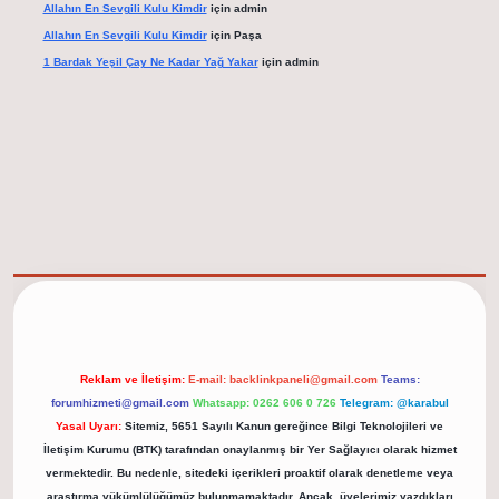
Allahın En Sevgili Kulu Kimdir
için
admin
Allahın En Sevgili Kulu Kimdir
için
Paşa
1 Bardak Yeşil Çay Ne Kadar Yağ Yakar
için
admin
elexbet güncel adresi
https://tulipbett.net/
Reklam ve İletişim:
E-mail:
backlinkpaneli@gmail.com
Teams:
forumhizmeti@gmail.com
Whatsapp: 0262 606 0 726
Telegram: @karabul
Yasal Uyarı:
Sitemiz, 5651 Sayılı Kanun gereğince Bilgi Teknolojileri ve
İletişim Kurumu (BTK) tarafından onaylanmış bir Yer Sağlayıcı olarak hizmet
vermektedir. Bu nedenle, sitedeki içerikleri proaktif olarak denetleme veya
araştırma yükümlülüğümüz bulunmamaktadır. Ancak, üyelerimiz yazdıkları