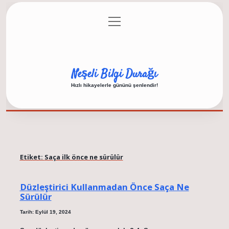
menüyü
Anasayfa
Gizlilik Politikası
Yasal Uyarı
aç
Hakkımızda
Neşeli Bilgi Durağı
Hızlı hikayelerle gününü şenlendir!
Etiket:
Saça ilk önce ne sürülür
Düzleştirici Kullanmadan Önce Saça Ne
Sürülür
Tarih: Eylül 19, 2024