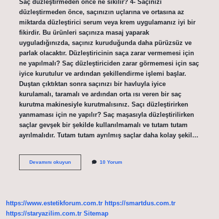
Saç düzleştirmeden önce ne sıkılır? 4- Saçınızı
düzleştirmeden önce, saçınızın uçlarına ve ortasına az
miktarda düzleştirici serum veya krem ​​uygulamanız iyi bir
fikirdir. Bu ürünleri saçınıza masaj yaparak
uyguladığınızda, saçınız kuruduğunda daha pürüzsüz ve
parlak olacaktır. Düzleştiricinin saça zarar vermemesi için
ne yapılmalı? Saç düzleştiriciden zarar görmemesi için saç
iyice kurutulur ve ardından şekillendirme işlemi başlar.
Duştan çıktıktan sonra saçınızı bir havluyla iyice
kurulamalı, taramalı ve ardından orta ısı veren bir saç
kurutma makinesiyle kurutmalısınız. Saçı düzleştirirken
yanmaması için ne yapılır? Saç maşasıyla düzleştirilirken
saçlar gevşek bir şekilde kullanılmamalı ve tutam tutam
ayrılmalıdır. Tutam tutam ayrılmış saçlar daha kolay şekil…
Düzleştirici
Devamını okuyun
10 Yorum
Kullanmadan
Önce
Saça
Ne
Sürülür
https://www.estetikforum.com.tr
https://smartdus.com.tr
https://staryazilim.com.tr
Sitemap