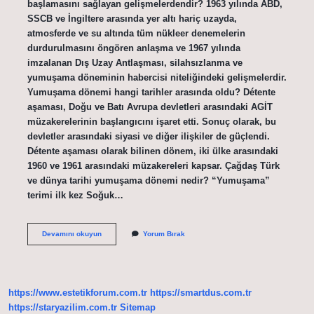
başlamasını sağlayan gelişmelerdendir? 1963 yılında ABD,
SSCB ve İngiltere arasında yer altı hariç uzayda,
atmosferde ve su altında tüm nükleer denemelerin
durdurulmasını öngören anlaşma ve 1967 yılında
imzalanan Dış Uzay Antlaşması, silahsızlanma ve
yumuşama döneminin habercisi niteliğindeki gelişmelerdir.
Yumuşama dönemi hangi tarihler arasında oldu? Détente
aşaması, Doğu ve Batı Avrupa devletleri arasındaki AGİT
müzakerelerinin başlangıcını işaret etti. Sonuç olarak, bu
devletler arasındaki siyasi ve diğer ilişkiler de güçlendi.
Détente aşaması olarak bilinen dönem, iki ülke arasındaki
1960 ve 1961 arasındaki müzakereleri kapsar. Çağdaş Türk
ve dünya tarihi yumuşama dönemi nedir? “Yumuşama”
terimi ilk kez Soğuk…
Dünya
Devamını okuyun
Yorum Bırak
Siyasi
Tarihinde
Yumuşama
Nedir
https://www.estetikforum.com.tr
https://smartdus.com.tr
https://staryazilim.com.tr
Sitemap