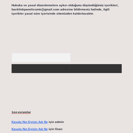
Hukuka ve yasal düzenlemelere aykırı olduğunu düşündüğünüz içerikleri,
backlinkpanelicomtr@gmail.com
adresine bildirmeniz halinde, ilgili
içerikler yasal süre içerisinde sitemizden kaldırılacaktır.
Arama
Son yorumlar
Kavala Nın Eşinin Adı Ne
için
admin
Kavala Nın Eşinin Adı Ne
için
Ozan