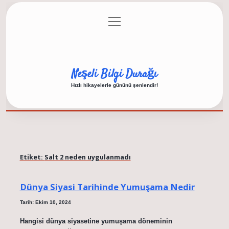
menüyü
Anasayfa
Gizlilik Politikası
Yasal Uyarı
aç
Hakkımızda
Neşeli Bilgi Durağı
Hızlı hikayelerle gününü şenlendir!
Etiket:
Salt 2 neden uygulanmadı
Dünya Siyasi Tarihinde Yumuşama Nedir
Tarih: Ekim 10, 2024
Hangisi dünya siyasetine yumuşama döneminin