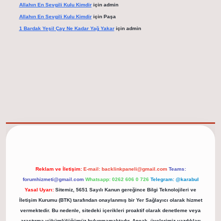
Allahın En Sevgili Kulu Kimdir
için
admin
Allahın En Sevgili Kulu Kimdir
için
Paşa
1 Bardak Yeşil Çay Ne Kadar Yağ Yakar
için
admin
elexbet güncel adresi
https://tulipbett.net/
Reklam ve İletişim:
E-mail:
backlinkpaneli@gmail.com
Teams:
forumhizmeti@gmail.com
Whatsapp: 0262 606 0 726
Telegram: @karabul
Yasal Uyarı:
Sitemiz, 5651 Sayılı Kanun gereğince Bilgi Teknolojileri ve
İletişim Kurumu (BTK) tarafından onaylanmış bir Yer Sağlayıcı olarak hizmet
vermektedir. Bu nedenle, sitedeki içerikleri proaktif olarak denetleme veya
araştırma yükümlülüğümüz bulunmamaktadır. Ancak, üyelerimiz yazdıkları