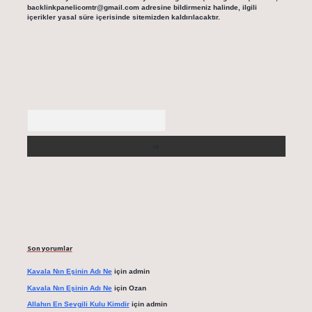
backlinkpanelicomtr@gmail.com
adresine bildirmeniz halinde, ilgili
içerikler yasal süre içerisinde sitemizden kaldırılacaktır.
Arama
Son yorumlar
Kavala Nın Eşinin Adı Ne
için
admin
Kavala Nın Eşinin Adı Ne
için
Ozan
Allahın En Sevgili Kulu Kimdir
için
admin