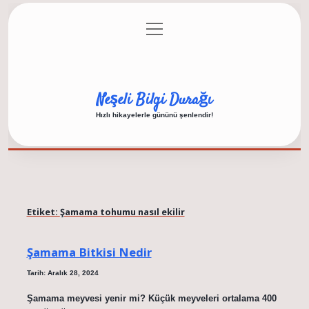
menüyü
Anasayfa
Gizlilik Politikası
Yasal Uyarı
aç
Hakkımızda
Neşeli Bilgi Durağı
Hızlı hikayelerle gününü şenlendir!
Etiket:
Şamama tohumu nasıl ekilir
Şamama Bitkisi Nedir
Tarih: Aralık 28, 2024
Şamama meyvesi yenir mi? Küçük meyveleri ortalama 400