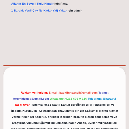
Allahın En Sevgili Kulu Kimdir
için
Paşa
1 Bardak Yeşil Çay Ne Kadar Yağ Yakar
için
admin
elexbet güncel adresi
https://tulipbett.net/
Reklam ve İletişim:
E-mail:
backlinkpaneli@gmail.com
Teams:
forumhizmeti@gmail.com
Whatsapp: 0262 606 0 726
Telegram: @karabul
Yasal Uyarı:
Sitemiz, 5651 Sayılı Kanun gereğince Bilgi Teknolojileri ve
İletişim Kurumu (BTK) tarafından onaylanmış bir Yer Sağlayıcı olarak hizmet
vermektedir. Bu nedenle, sitedeki içerikleri proaktif olarak denetleme veya
araştırma yükümlülüğümüz bulunmamaktadır. Ancak, üyelerimiz yazdıkları
içeriklerin sorumluluğunu taşımakta olup, siteye üye olarak bu sorumluluğu