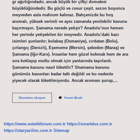
gr ağırlığındadır, ancak büyük bir çiftçi domatesi
büyüklüğündedir. Bu güçlü ve cesur çeşit, sezon boyunca
meyveden asla mahrum kalmaz. Bahçenizde bu hoş
aromalı, yüksek verimli ve aynı zamanda yenilebilir kavunu
kaçırmayın. Şamama nerede yetişir? Anadolu’nun hemen
her yerinde yetişebilen bir meyvedir. Anadolu’daki bazı
isimleri şunlardır; kolabaş (Osmaniye), cırdatan (Bolu),
çırlangıç ​​​​​​​​(Denizli), Eşememe (Mersin), şebeden (Maraş) ve
Şamama (Iğır-Kars). İnsanlar hem güzel kokmak hem de ara
sıra koklayıp mutlu olmak için yanlarında taşırlardı.
Şamama kavunu nasıl tüketilir? Shamama kavunu
günümüz kavunları kadar tatlı değildi ve bu nedenle
yiyecek olarak tüketilmiyordu. Ancak aroması şurup,…
Şamama
Devamını okuyun
Yorum Bırak
Bitkisi
Nedir
https://www.estetikforum.com.tr
https://smartdus.com.tr
https://staryazilim.com.tr
Sitemap