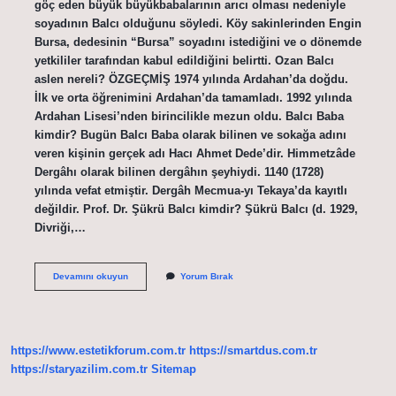
göç eden büyük büyükbabalarının arıcı olması nedeniyle
soyadının Balcı olduğunu söyledi. Köy sakinlerinden Engin
Bursa, dedesinin “Bursa” soyadını istediğini ve o dönemde
yetkililer tarafından kabul edildiğini belirtti. Ozan Balcı
aslen nereli? ÖZGEÇMİŞ 1974 yılında Ardahan’da doğdu.
İlk ve orta öğrenimini Ardahan’da tamamladı. 1992 yılında
Ardahan Lisesi’nden birincilikle mezun oldu. Balcı Baba
kimdir? Bugün Balcı Baba olarak bilinen ve sokağa adını
veren kişinin gerçek adı Hacı Ahmet Dede’dir. Himmetzâde
Dergâhı olarak bilinen dergâhın şeyhiydi. 1140 (1728)
yılında vefat etmiştir. Dergâh Mecmua-yı Tekaya’da kayıtlı
değildir. Prof. Dr. Şükrü Balcı kimdir? Şükrü Balcı (d. 1929,
Divriği,…
Balcı
Devamını okuyun
Yorum Bırak
Ailesi
Kimdir
https://www.estetikforum.com.tr
https://smartdus.com.tr
https://staryazilim.com.tr
Sitemap