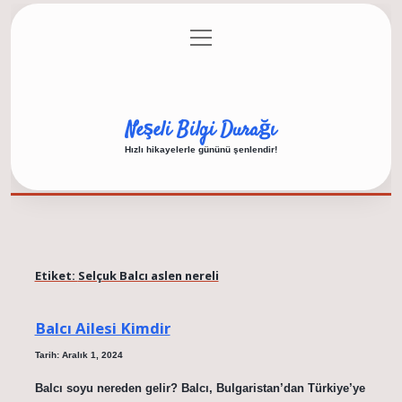
menüyü
Anasayfa
Gizlilik Politikası
Yasal Uyarı
aç
Hakkımızda
Neşeli Bilgi Durağı
Hızlı hikayelerle gününü şenlendir!
Etiket:
Selçuk Balcı aslen nereli
Balcı Ailesi Kimdir
Tarih: Aralık 1, 2024
Balcı soyu nereden gelir? Balcı, Bulgaristan’dan Türkiye’ye