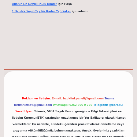
Allahın En Sevgili Kulu Kimdir
için
Paşa
1 Bardak Yeşil Çay Ne Kadar Yağ Yakar
için
admin
elexbet güncel adresi
https://tulipbett.net/
Reklam ve İletişim:
E-mail:
backlinkpaneli@gmail.com
Teams:
forumhizmeti@gmail.com
Whatsapp: 0262 606 0 726
Telegram: @karabul
Yasal Uyarı:
Sitemiz, 5651 Sayılı Kanun gereğince Bilgi Teknolojileri ve
İletişim Kurumu (BTK) tarafından onaylanmış bir Yer Sağlayıcı olarak hizmet
vermektedir. Bu nedenle, sitedeki içerikleri proaktif olarak denetleme veya
araştırma yükümlülüğümüz bulunmamaktadır. Ancak, üyelerimiz yazdıkları
içeriklerin sorumluluğunu taşımakta olup, siteye üye olarak bu sorumluluğu