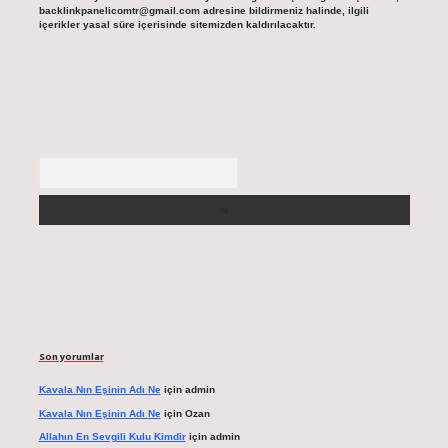
backlinkpanelicomtr@gmail.com
adresine bildirmeniz halinde, ilgili
içerikler yasal süre içerisinde sitemizden kaldırılacaktır.
Arama
Son yorumlar
Kavala Nın Eşinin Adı Ne
için
admin
Kavala Nın Eşinin Adı Ne
için
Ozan
Allahın En Sevgili Kulu Kimdir
için
admin