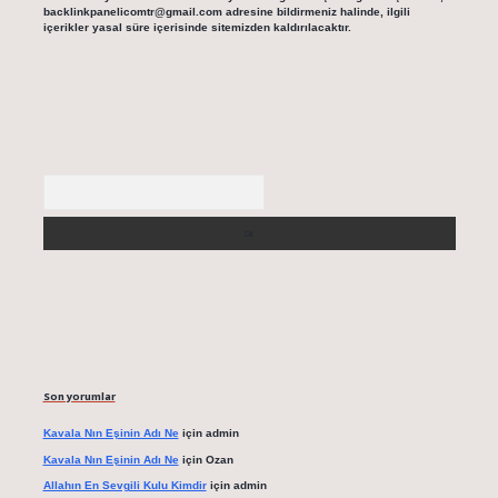
backlinkpanelicomtr@gmail.com
adresine bildirmeniz halinde, ilgili
içerikler yasal süre içerisinde sitemizden kaldırılacaktır.
Arama
Son yorumlar
Kavala Nın Eşinin Adı Ne
için
admin
Kavala Nın Eşinin Adı Ne
için
Ozan
Allahın En Sevgili Kulu Kimdir
için
admin