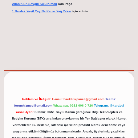
Allahın En Sevgili Kulu Kimdir
için
Paşa
1 Bardak Yeşil Çay Ne Kadar Yağ Yakar
için
admin
elexbet güncel adresi
https://tulipbett.net/
Reklam ve İletişim:
E-mail:
backlinkpaneli@gmail.com
Teams:
forumhizmeti@gmail.com
Whatsapp: 0262 606 0 726
Telegram: @karabul
Yasal Uyarı:
Sitemiz, 5651 Sayılı Kanun gereğince Bilgi Teknolojileri ve
İletişim Kurumu (BTK) tarafından onaylanmış bir Yer Sağlayıcı olarak hizmet
vermektedir. Bu nedenle, sitedeki içerikleri proaktif olarak denetleme veya
araştırma yükümlülüğümüz bulunmamaktadır. Ancak, üyelerimiz yazdıkları
içeriklerin sorumluluğunu taşımakta olup, siteye üye olarak bu sorumluluğu