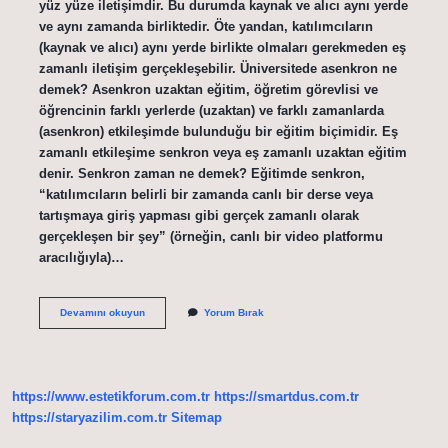
yüz yüze iletişimdir. Bu durumda kaynak ve alıcı aynı yerde
ve aynı zamanda birliktedir. Öte yandan, katılımcıların
(kaynak ve alıcı) aynı yerde birlikte olmaları gerekmeden eş
zamanlı iletişim gerçekleşebilir. Üniversitede asenkron ne
demek? Asenkron uzaktan eğitim, öğretim görevlisi ve
öğrencinin farklı yerlerde (uzaktan) ve farklı zamanlarda
(asenkron) etkileşimde bulunduğu bir eğitim biçimidir. Eş
zamanlı etkileşime senkron veya eş zamanlı uzaktan eğitim
denir. Senkron zaman ne demek? Eğitimde senkron,
“katılımcıların belirli bir zamanda canlı bir derse veya
tartışmaya giriş yapması gibi gerçek zamanlı olarak
gerçekleşen bir şey” (örneğin, canlı bir video platformu
aracılığıyla)…
Üniversite
Devamını okuyun
Yorum Bırak
Senkron
Ne
Demek
https://www.estetikforum.com.tr
https://smartdus.com.tr
https://staryazilim.com.tr
Sitemap