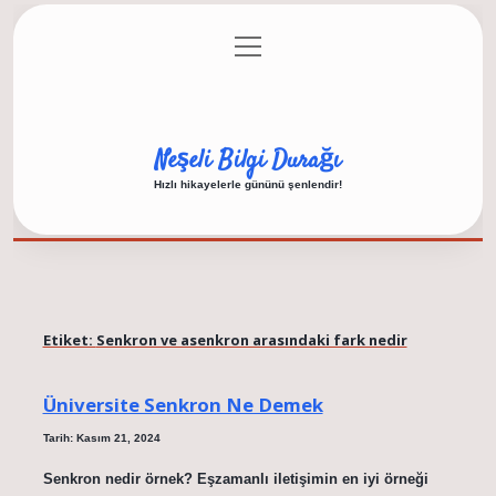
menüyü
Anasayfa
Gizlilik Politikası
Yasal Uyarı
aç
Hakkımızda
Neşeli Bilgi Durağı
Hızlı hikayelerle gününü şenlendir!
Etiket:
Senkron ve asenkron arasındaki fark nedir
Üniversite Senkron Ne Demek
Tarih: Kasım 21, 2024
Senkron nedir örnek? Eşzamanlı iletişimin en iyi örneği