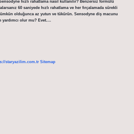
r. Sensodyne hızlı rahatlama nasıl kullanılır? Benzersiz formülü
çalarsanız 60 saniyede hızlı rahatlama ve her fırçalamada sürekli
n, mümkün olduğunca az yutun ve tükürün. Sensodyne diş macunu
e yardımcı olur mu? Evet.…
s://staryazilim.com.tr
Sitemap