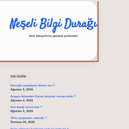
Neşeli Bilgi Durağı
Hızlı hikayelerle gününü şenlendir!
Sidebar
elexbet güncel adres
Son Yazılar
Averajla şampiyon olunur mu ?
Ağustos 5, 2026
Arapça bilmeden Kuran okumak sevap mıdır ?
Ağustos 4, 2026
Aeü hangi üniversite ?
Ağustos 3, 2026
78’in çarpanları nelerdir ?
Temmuz 30, 2026
Varis ağrısına kantaron yağı iyi gelir mi ?