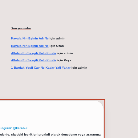
Son yorumlar
Kavala Nın Eşinin Adı Ne
için
admin
Kavala Nın Eşinin Adı Ne
için
Ozan
Allahın En Sevgili Kulu Kimdir
için
admin
Allahın En Sevgili Kulu Kimdir
için
Paşa
1 Bardak Yeşil Çay Ne Kadar Yağ Yakar
için
admin
elegram: @karabul
denle, sitedeki içerikleri proaktif olarak denetleme veya araştırma