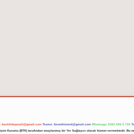
l:
backlinkpaneli@gmail.com
Teams:
forumhizmeti@gmail.com
Whatsapp: 0262 606 0 726
T
etişim Kurumu (BTK) tarafından onaylanmış bir Yer Sağlayıcı olarak hizmet vermektedir. Bu ne