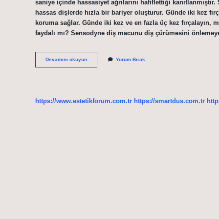
saniye içinde hassasiyet ağrılarını hafiflettiği kanıtlanmıştı
hassas dişlerde hızla bir bariyer oluşturur. Günde iki kez fır
koruma sağlar. Günde iki kez ve en fazla üç kez fırçalayı
faydalı mı? Sensodyne diş macunu diş çürümesini önlemey
Sensodyne
Devamını okuyun
Yorum Bırak
Diş
Ağrısına
Iyi
Gelir
Mı
https://www.estetikforum.com.tr
https://smartdus.com.tr
http