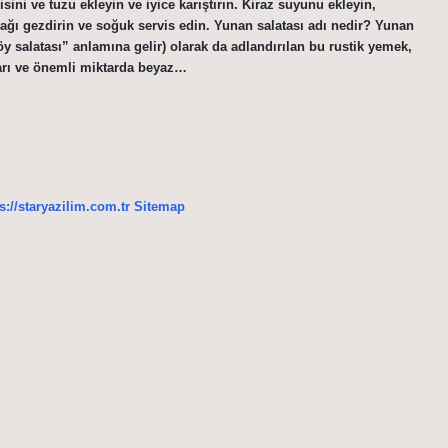
ni ve tuzu ekleyin ve iyice karıştırın. Kiraz suyunu ekleyin,
yağı gezdirin ve soğuk servis edin. Yunan salatası adı nedir? Yunan
öy salatası” anlamına gelir) olarak da adlandırılan bu rustik yemek,
ları ve önemli miktarda beyaz…
s://staryazilim.com.tr
Sitemap