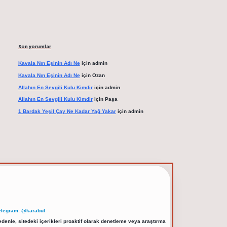
Son yorumlar
Kavala Nın Eşinin Adı Ne
için
admin
Kavala Nın Eşinin Adı Ne
için
Ozan
Allahın En Sevgili Kulu Kimdir
için
admin
Allahın En Sevgili Kulu Kimdir
için
Paşa
1 Bardak Yeşil Çay Ne Kadar Yağ Yakar
için
admin
elegram: @karabul
denle, sitedeki içerikleri proaktif olarak denetleme veya araştırma