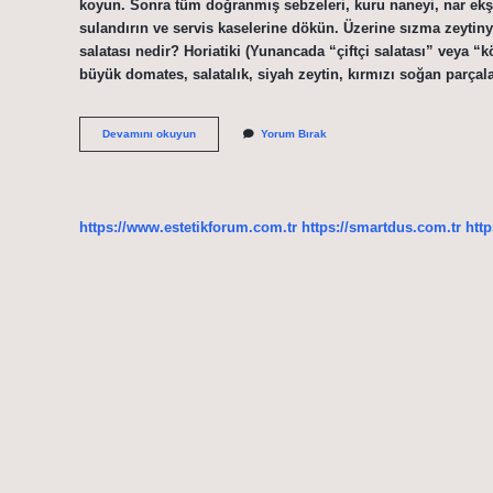
koyun. Sonra tüm doğranmış sebzeleri, kuru naneyi, nar ekşisi
sulandırın ve servis kaselerine dökün. Üzerine sızma zeytin
salatası nedir? Horiatiki (Yunancada “çiftçi salatası” veya “k
büyük domates, salatalık, siyah zeytin, kırmızı soğan parça
Bostana
Devamını okuyun
Yorum Bırak
Salatası
Nerenin
https://www.estetikforum.com.tr
https://smartdus.com.tr
http