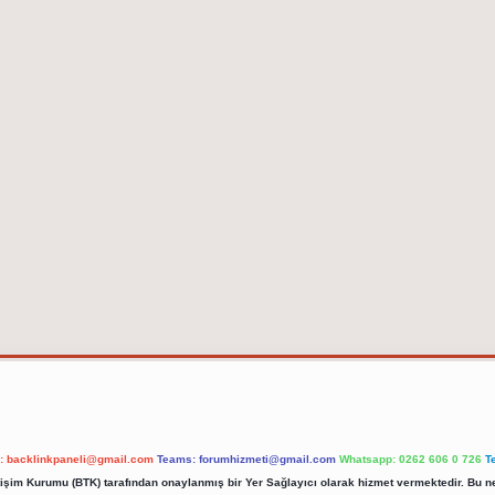
l:
backlinkpaneli@gmail.com
Teams:
forumhizmeti@gmail.com
Whatsapp: 0262 606 0 726
T
etişim Kurumu (BTK) tarafından onaylanmış bir Yer Sağlayıcı olarak hizmet vermektedir. Bu ne