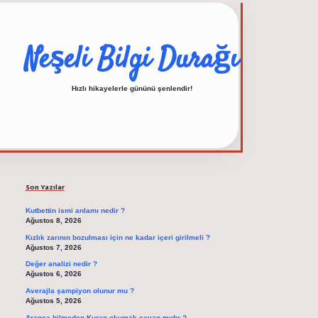
Neşeli Bilgi Durağı
Hızlı hikayelerle gününü şenlendir!
Sidebar
elexbet güncel adres
Son Yazılar
Kutbettin ismi anlamı nedir ?
Ağustos 8, 2026
Kızlık zarının bozulması için ne kadar içeri girilmeli ?
Ağustos 7, 2026
Değer analizi nedir ?
Ağustos 6, 2026
Averajla şampiyon olunur mu ?
Ağustos 5, 2026
Arapça bilmeden Kuran okumak sevap mıdır ?