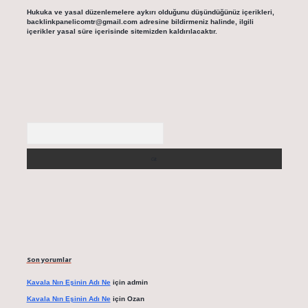
Hukuka ve yasal düzenlemelere aykırı olduğunu düşündüğünüz içerikleri,
backlinkpanelicomtr@gmail.com
adresine bildirmeniz halinde, ilgili
içerikler yasal süre içerisinde sitemizden kaldırılacaktır.
Arama
Son yorumlar
Kavala Nın Eşinin Adı Ne
için
admin
Kavala Nın Eşinin Adı Ne
için
Ozan