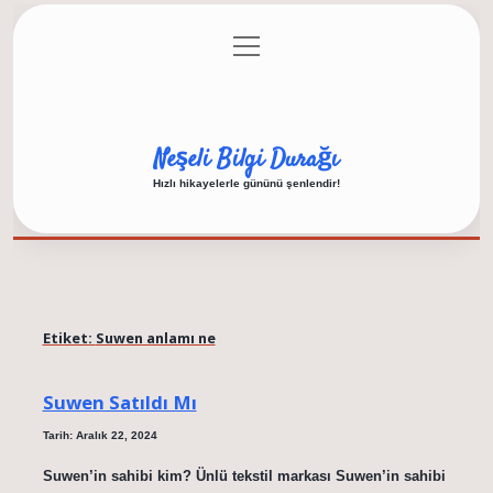
menüyü
Anasayfa
Gizlilik Politikası
Yasal Uyarı
aç
Hakkımızda
Neşeli Bilgi Durağı
Hızlı hikayelerle gününü şenlendir!
Etiket:
Suwen anlamı ne
Suwen Satıldı Mı
Tarih: Aralık 22, 2024
Suwen’in sahibi kim? Ünlü tekstil markası Suwen’in sahibi