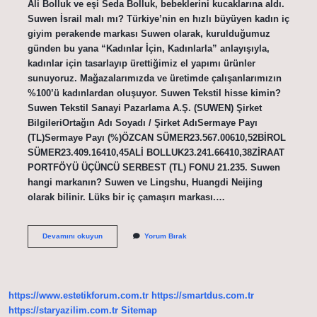
Ali Bolluk ve eşi Seda Bolluk, bebeklerini kucaklarına aldı.
Suwen İsrail malı mı? Türkiye’nin en hızlı büyüyen kadın iç
giyim perakende markası Suwen olarak, kurulduğumuz
günden bu yana “Kadınlar İçin, Kadınlarla” anlayışıyla,
kadınlar için tasarlayıp ürettiğimiz el yapımı ürünler
sunuyoruz. Mağazalarımızda ve üretimde çalışanlarımızın
%100’ü kadınlardan oluşuyor. Suwen Tekstil hisse kimin?
Suwen Tekstil Sanayi Pazarlama A.Ş. (SUWEN) Şirket
BilgileriOrtağın Adı Soyadı / Şirket AdıSermaye Payı
(TL)Sermaye Payı (%)ÖZCAN SÜMER23.567.00610,52BİROL
SÜMER23.409.16410,45ALİ BOLLUK23.241.66410,38ZİRAAT
PORTFÖYÜ ÜÇÜNCÜ SERBEST (TL) FONU 21.235. Suwen
hangi markanın? Suwen ve Lingshu, Huangdi Neijing
olarak bilinir. Lüks bir iç çamaşırı markası.…
Suwen
Devamını okuyun
Yorum Bırak
Satıldı
Mı
https://www.estetikforum.com.tr
https://smartdus.com.tr
https://staryazilim.com.tr
Sitemap