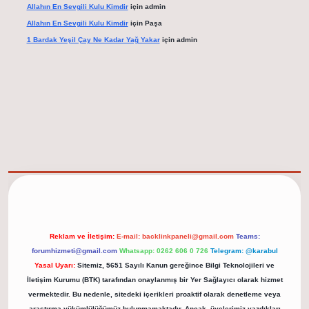
Allahın En Sevgili Kulu Kimdir
için
admin
Allahın En Sevgili Kulu Kimdir
için
Paşa
1 Bardak Yeşil Çay Ne Kadar Yağ Yakar
için
admin
elexbet güncel adresi
https://tulipbett.net/
Reklam ve İletişim:
E-mail:
backlinkpaneli@gmail.com
Teams:
forumhizmeti@gmail.com
Whatsapp: 0262 606 0 726
Telegram: @karabul
Yasal Uyarı:
Sitemiz, 5651 Sayılı Kanun gereğince Bilgi Teknolojileri ve
İletişim Kurumu (BTK) tarafından onaylanmış bir Yer Sağlayıcı olarak hizmet
vermektedir. Bu nedenle, sitedeki içerikleri proaktif olarak denetleme veya
araştırma yükümlülüğümüz bulunmamaktadır. Ancak, üyelerimiz yazdıkları