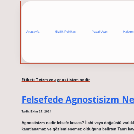
Anasayfa
Gizlilik Politikası
Yasal Uyarı
Hakkım
Etiket:
Teizm ve agnostisizm nedir
Felsefede Agnostisizm N
Tarih: Ekim 27, 2024
Agnostisizm nedir felsefe kısaca? İlahi veya doğaüstü varlıkl
kanıtlanamaz ve gözlemlenemez olduğunu belirten Tanrı kavr