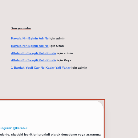
Son yorumlar
Kavala Nın Eşinin Adı Ne
için
admin
Kavala Nın Eşinin Adı Ne
için
Ozan
Allahın En Sevgili Kulu Kimdir
için
admin
Allahın En Sevgili Kulu Kimdir
için
Paşa
1 Bardak Yeşil Çay Ne Kadar Yağ Yakar
için
admin
elegram: @karabul
denle, sitedeki içerikleri proaktif olarak denetleme veya araştırma