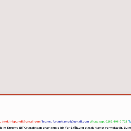
l:
backlinkpaneli@gmail.com
Teams:
forumhizmeti@gmail.com
Whatsapp: 0262 606 0 726
T
etişim Kurumu (BTK) tarafından onaylanmış bir Yer Sağlayıcı olarak hizmet vermektedir. Bu ne