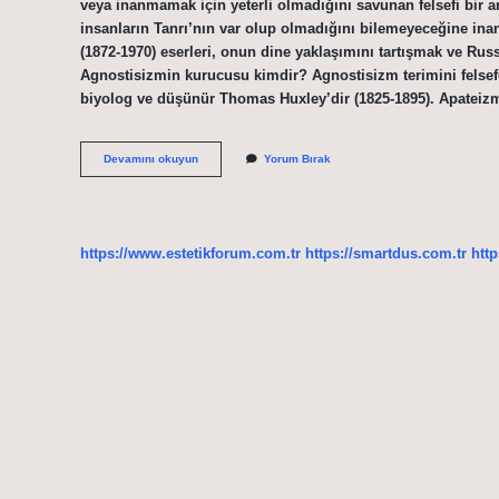
veya inanmamak için yeterli olmadığını savunan felsefi bir an
insanların Tanrı’nın var olup olmadığını bilemeyeceğine inanı
(1872-1970) eserleri, onun dine yaklaşımını tartışmak ve Russe
Agnostisizmin kurucusu kimdir? Agnostisizm terimini felsefe 
biyolog ve düşünür Thomas Huxley’dir (1825-1895). Apateiz
Felsefede
Devamını okuyun
Yorum Bırak
Agnostisizm
Ne
Demek
https://www.estetikforum.com.tr
https://smartdus.com.tr
http