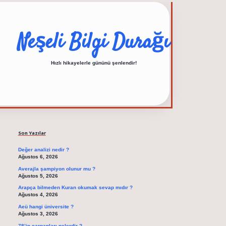
Neşeli Bilgi Durağı
Hızlı hikayelerle gününü şenlendir!
Sidebar
elexbet güncel adres
Son Yazılar
Değer analizi nedir ?
Ağustos 6, 2026
Averajla şampiyon olunur mu ?
Ağustos 5, 2026
Arapça bilmeden Kuran okumak sevap mıdır ?
Ağustos 4, 2026
Aeü hangi üniversite ?
Ağustos 3, 2026
78’in çarpanları nelerdir ?