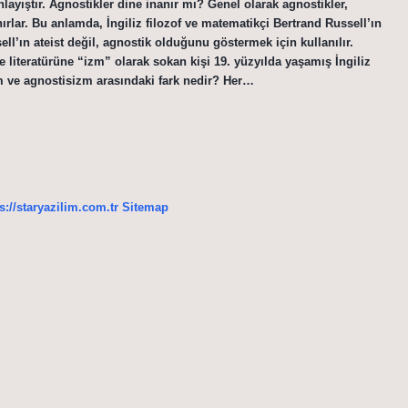
layıştır. Agnostikler dine inanır mı? Genel olarak agnostikler,
rlar. Bu anlamda, İngiliz filozof ve matematikçi Bertrand Russell’ın
ll’ın ateist değil, agnostik olduğunu göstermek için kullanılır.
literatürüne “izm” olarak sokan kişi 19. yüzyılda yaşamış İngiliz
m ve agnostisizm arasındaki fark nedir? Her…
s://staryazilim.com.tr
Sitemap