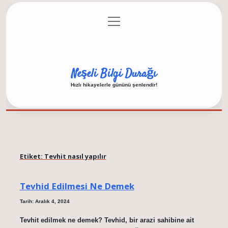
menüyü
Anasayfa
Gizlilik Politikası
Yasal Uyarı
aç
Hakkımızda
Neşeli Bilgi Durağı
Hızlı hikayelerle gününü şenlendir!
Etiket:
Tevhit nasıl yapılır
Tevhid Edilmesi Ne Demek
Tarih: Aralık 4, 2024
Tevhit edilmek ne demek? Tevhid, bir arazi sahibine ait