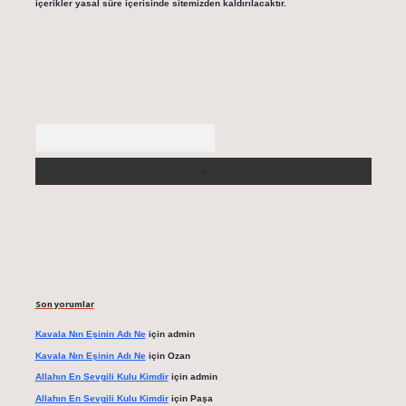
içerikler yasal süre içerisinde sitemizden kaldırılacaktır.
Arama
Son yorumlar
Kavala Nın Eşinin Adı Ne
için
admin
Kavala Nın Eşinin Adı Ne
için
Ozan
Allahın En Sevgili Kulu Kimdir
için
admin
Allahın En Sevgili Kulu Kimdir
için
Paşa