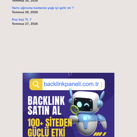
Temmuz 30, 2026
Varis ağrısına kantaron yağı iyi gelir mi ?
Temmuz 29, 2026
Koç kaç TL ?
Temmuz 27, 2026