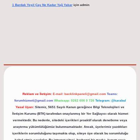
1 Bardak Yeşil Çay Ne Kadar Yağ Yakar
için
admin
elexbet güncel adresi
https://tulipbett.net/
Reklam ve İletişim:
E-mail:
backlinkpaneli@gmail.com
Teams:
forumhizmeti@gmail.com
Whatsapp: 0262 606 0 726
Telegram: @karabul
Yasal Uyarı:
Sitemiz, 5651 Sayılı Kanun gereğince Bilgi Teknolojileri ve
İletişim Kurumu (BTK) tarafından onaylanmış bir Yer Sağlayıcı olarak hizmet
vermektedir. Bu nedenle, sitedeki içerikleri proaktif olarak denetleme veya
araştırma yükümlülüğümüz bulunmamaktadır. Ancak, üyelerimiz yazdıkları
içeriklerin sorumluluğunu taşımakta olup, siteye üye olarak bu sorumluluğu
kabul etmiş sayılırlar. Bu internet sitesi, herhangi bir marka, kurum veya