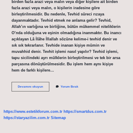
birden fazla arazi veya malın veya diğer kişilere ait birden
fazla arazi veya malın, o kişilerin iradesine göre
birleştirilmesidir. Bu nedenle, Tevhid süreci rızaya
dayanmaktadır. Tevhid etmek ne anlama gelir? Tevhid,
Allah’ın varlığına ve birliğine, bütün mükemmel niteliklerin
O’nda olduğuna ve eşinin olmadığına inanmaktır. Bu inancı
açıklayan Lâ İlâhe İllallah sözüne kelime-i tevhid denir ve
sık sık tekrarlanır. Tevhide inanan kişiye mümin ve
muvahhid denir. Tevhit işlemi nasıl yapılır? Tevhid işlemi,
tapu sicilindeki ayrı mülklerin birleştirilmesi ve tek bir arsa
parçasına dönüştürülmesidir. Bu işlem hem aynı kişiye
hem de farklı kişilere…
Tevhid
Devamını okuyun
Yorum Bırak
Edilmesi
Ne
Demek
https://www.estetikforum.com.tr
https://smartdus.com.tr
https://staryazilim.com.tr
Sitemap