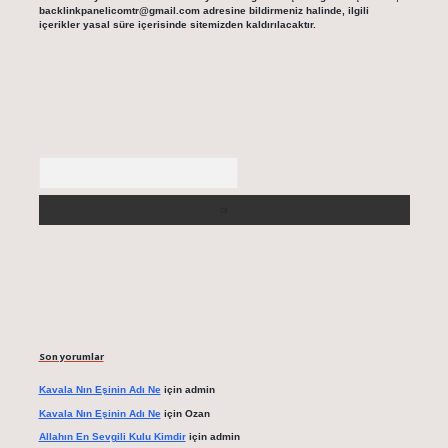
backlinkpanelicomtr@gmail.com
adresine bildirmeniz halinde, ilgili
içerikler yasal süre içerisinde sitemizden kaldırılacaktır.
Arama
Son yorumlar
Kavala Nın Eşinin Adı Ne
için
admin
Kavala Nın Eşinin Adı Ne
için
Ozan
Allahın En Sevgili Kulu Kimdir
için
admin