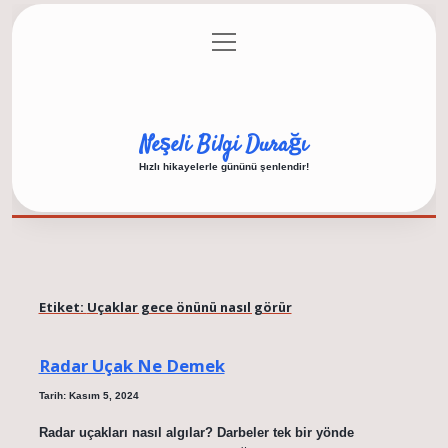
menüyü
Anasayfa
Gizlilik Politikası
Yasal Uyarı
aç
Hakkımızda
Neşeli Bilgi Durağı
Hızlı hikayelerle gününü şenlendir!
Etiket:
Uçaklar gece önünü nasıl görür
Radar Uçak Ne Demek
Tarih: Kasım 5, 2024
Radar uçakları nasıl algılar? Darbeler tek bir yönde