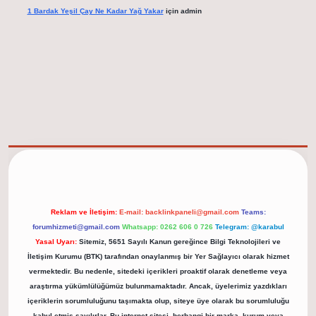
1 Bardak Yeşil Çay Ne Kadar Yağ Yakar
için
admin
elexbet güncel adresi
https://tulipbett.net/
Reklam ve İletişim:
E-mail:
backlinkpaneli@gmail.com
Teams:
forumhizmeti@gmail.com
Whatsapp: 0262 606 0 726
Telegram: @karabul
Yasal Uyarı:
Sitemiz, 5651 Sayılı Kanun gereğince Bilgi Teknolojileri ve
İletişim Kurumu (BTK) tarafından onaylanmış bir Yer Sağlayıcı olarak hizmet
vermektedir. Bu nedenle, sitedeki içerikleri proaktif olarak denetleme veya
araştırma yükümlülüğümüz bulunmamaktadır. Ancak, üyelerimiz yazdıkları
içeriklerin sorumluluğunu taşımakta olup, siteye üye olarak bu sorumluluğu
kabul etmiş sayılırlar. Bu internet sitesi, herhangi bir marka, kurum veya