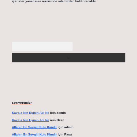
içerikler yasal süre içerisinde sitemizden kaldırılacaktır.
Arama
Son yorumlar
Kavala Nın Eşinin Adı Ne
için
admin
Kavala Nın Eşinin Adı Ne
için
Ozan
Allahın En Sevgili Kulu Kimdir
için
admin
Allahın En Sevgili Kulu Kimdir
için
Paşa