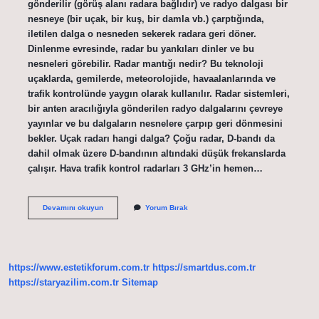
gönderilir (görüş alanı radara bağlıdır) ve radyo dalgası bir
nesneye (bir uçak, bir kuş, bir damla vb.) çarptığında,
iletilen dalga o nesneden sekerek radara geri döner.
Dinlenme evresinde, radar bu yankıları dinler ve bu
nesneleri görebilir. Radar mantığı nedir? Bu teknoloji
uçaklarda, gemilerde, meteorolojide, havaalanlarında ve
trafik kontrolünde yaygın olarak kullanılır. Radar sistemleri,
bir anten aracılığıyla gönderilen radyo dalgalarını çevreye
yayınlar ve bu dalgaların nesnelere çarpıp geri dönmesini
bekler. Uçak radarı hangi dalga? Çoğu radar, D-bandı da
dahil olmak üzere D-bandının altındaki düşük frekanslarda
çalışır. Hava trafik kontrol radarları 3 GHz’in hemen…
Radar
Devamını okuyun
Yorum Bırak
Uçak
Ne
Demek
https://www.estetikforum.com.tr
https://smartdus.com.tr
https://staryazilim.com.tr
Sitemap