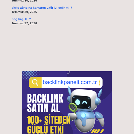
Temmuz 30, 2026
Varis ağrısına kantaron yağı iyi gelir mi ?
Temmuz 29, 2026
Koç kaç TL ?
Temmuz 27, 2026