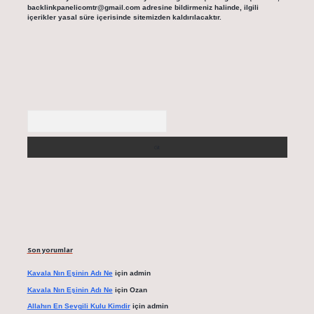
backlinkpanelicomtr@gmail.com
adresine bildirmeniz halinde, ilgili
içerikler yasal süre içerisinde sitemizden kaldırılacaktır.
Arama
Son yorumlar
Kavala Nın Eşinin Adı Ne
için
admin
Kavala Nın Eşinin Adı Ne
için
Ozan
Allahın En Sevgili Kulu Kimdir
için
admin