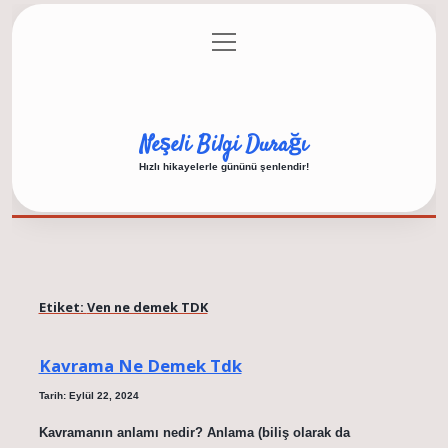
menüyü
Anasayfa
Gizlilik Politikası
Yasal Uyarı
aç
Hakkımızda
Neşeli Bilgi Durağı
Hızlı hikayelerle gününü şenlendir!
Etiket:
Ven ne demek TDK
Kavrama Ne Demek Tdk
Tarih: Eylül 22, 2024
Kavramanın anlamı nedir? Anlama (biliş olarak da