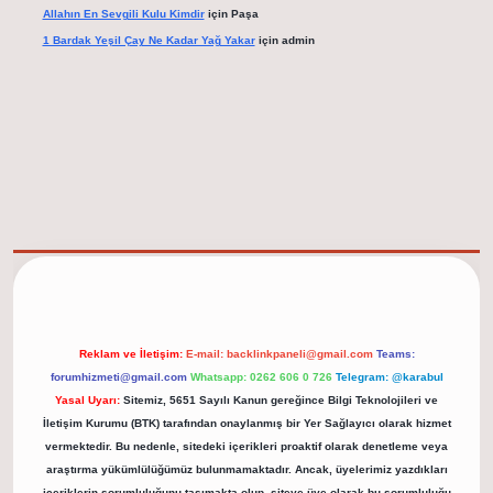
Allahın En Sevgili Kulu Kimdir
için
Paşa
1 Bardak Yeşil Çay Ne Kadar Yağ Yakar
için
admin
elexbet güncel adresi
https://tulipbett.net/
Reklam ve İletişim:
E-mail:
backlinkpaneli@gmail.com
Teams:
forumhizmeti@gmail.com
Whatsapp: 0262 606 0 726
Telegram: @karabul
Yasal Uyarı:
Sitemiz, 5651 Sayılı Kanun gereğince Bilgi Teknolojileri ve
İletişim Kurumu (BTK) tarafından onaylanmış bir Yer Sağlayıcı olarak hizmet
vermektedir. Bu nedenle, sitedeki içerikleri proaktif olarak denetleme veya
araştırma yükümlülüğümüz bulunmamaktadır. Ancak, üyelerimiz yazdıkları
içeriklerin sorumluluğunu taşımakta olup, siteye üye olarak bu sorumluluğu