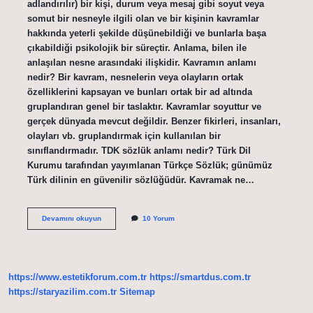
adlandırılır) bir kişi, durum veya mesaj gibi soyut veya
somut bir nesneyle ilgili olan ve bir kişinin kavramlar
hakkında yeterli şekilde düşünebildiği ve bunlarla başa
çıkabildiği psikolojik bir süreçtir. Anlama, bilen ile
anlaşılan nesne arasındaki ilişkidir. Kavramın anlamı
nedir? Bir kavram, nesnelerin veya olayların ortak
özelliklerini kapsayan ve bunları ortak bir ad altında
gruplandıran genel bir taslaktır. Kavramlar soyuttur ve
gerçek dünyada mevcut değildir. Benzer fikirleri, insanları,
olayları vb. gruplandırmak için kullanılan bir
sınıflandırmadır. TDK sözlük anlamı nedir? Türk Dil
Kurumu tarafından yayımlanan Türkçe Sözlük; günümüz
Türk dilinin en güvenilir sözlüğüdür. Kavramak ne…
Kavrama
Devamını okuyun
10 Yorum
Ne
Demek
Tdk
https://www.estetikforum.com.tr
https://smartdus.com.tr
https://staryazilim.com.tr
Sitemap