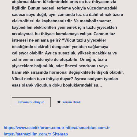
atıştırmalıkların tüketimindeki artış da tuz ihtiyacımızla
ilgilidir. Bunun nedeni, terleme yoluyla vücudumuzdaki
sadece suyu değil, aynı zamanda tuz da dahil olmak üzere
elektrolitleri de kaybetmemizdir. Ve metabolizmamız,
kaybedilen elektrolitleri yenilemek için tuzlu yiyecekleri
arzulayarak bu ihtiyacı karşılamaya çalışır. Canının tuz
istemesi ne anlama gelir? “Vücut tuzlu yiyecekler
istediğinde elektrolit dengesini yeniden sağlamaya
çalışıyor olabilir. Ayrıca susuzluk, yüksek sıcaklıklar ve
zehirlenme nedeniyle de oluşabilir. Örneğin, tuzlu
yiyeceklere bağımlılık, adet öncesi sendromu veya
hamilelik sırasında hormonal değişikliklerle ilişkili olabilir.
Vücut neden tuza ihtiyaç duyar? Ayrıca sodyum iyonları
esas olarak vücudun doku boşluklarındaki su…
Vücut
Devamını okuyun
Yorum Bırak
Tuz
Isterse
Ne
Olur
https://www.estetikforum.com.tr
https://smartdus.com.tr
https://staryazilim.com.tr
Sitemap