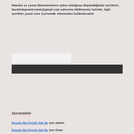
Hukuka ve yasal düzenlemelere aykırı olduğunu düşündüğünüz içerikleri,
backlinkpanelicomtr@gmail.com
adresine bildirmeniz halinde, ilgili
içerikler yasal süre içerisinde sitemizden kaldırılacaktır.
Arama
Son yorumlar
Kavala Nın Eşinin Adı Ne
için
admin
Kavala Nın Eşinin Adı Ne
için
Ozan