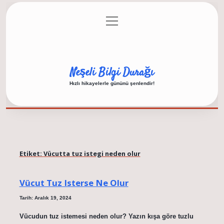
menüyü
Anasayfa
Gizlilik Politikası
Yasal Uyarı
aç
Hakkımızda
Neşeli Bilgi Durağı
Hızlı hikayelerle gününü şenlendir!
Etiket:
Vücutta tuz istegi neden olur
Vücut Tuz Isterse Ne Olur
Tarih: Aralık 19, 2024
Vücudun tuz istemesi neden olur? Yazın kışa göre tuzlu