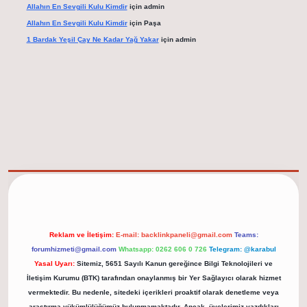
Allahın En Sevgili Kulu Kimdir
için
admin
Allahın En Sevgili Kulu Kimdir
için
Paşa
1 Bardak Yeşil Çay Ne Kadar Yağ Yakar
için
admin
elexbet güncel adresi
https://tulipbett.net/
Reklam ve İletişim:
E-mail:
backlinkpaneli@gmail.com
Teams:
forumhizmeti@gmail.com
Whatsapp: 0262 606 0 726
Telegram: @karabul
Yasal Uyarı:
Sitemiz, 5651 Sayılı Kanun gereğince Bilgi Teknolojileri ve
İletişim Kurumu (BTK) tarafından onaylanmış bir Yer Sağlayıcı olarak hizmet
vermektedir. Bu nedenle, sitedeki içerikleri proaktif olarak denetleme veya
araştırma yükümlülüğümüz bulunmamaktadır. Ancak, üyelerimiz yazdıkları