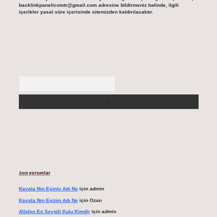
backlinkpanelicomtr@gmail.com
adresine bildirmeniz halinde, ilgili
içerikler yasal süre içerisinde sitemizden kaldırılacaktır.
Arama
Son yorumlar
Kavala Nın Eşinin Adı Ne
için
admin
Kavala Nın Eşinin Adı Ne
için
Ozan
Allahın En Sevgili Kulu Kimdir
için
admin