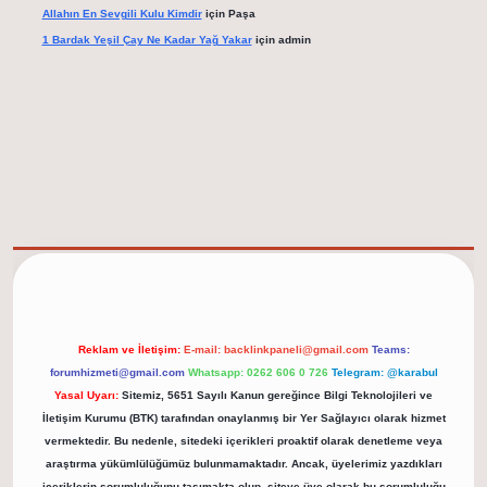
Allahın En Sevgili Kulu Kimdir
için
Paşa
1 Bardak Yeşil Çay Ne Kadar Yağ Yakar
için
admin
elexbet güncel adresi
https://tulipbett.net/
Reklam ve İletişim:
E-mail:
backlinkpaneli@gmail.com
Teams:
forumhizmeti@gmail.com
Whatsapp: 0262 606 0 726
Telegram: @karabul
Yasal Uyarı:
Sitemiz, 5651 Sayılı Kanun gereğince Bilgi Teknolojileri ve
İletişim Kurumu (BTK) tarafından onaylanmış bir Yer Sağlayıcı olarak hizmet
vermektedir. Bu nedenle, sitedeki içerikleri proaktif olarak denetleme veya
araştırma yükümlülüğümüz bulunmamaktadır. Ancak, üyelerimiz yazdıkları
içeriklerin sorumluluğunu taşımakta olup, siteye üye olarak bu sorumluluğu