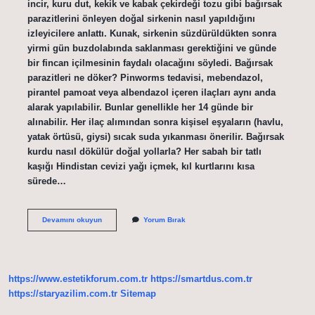
incir, kuru dut, kekik ve kabak çekirdeği tozu gibi bağırsak
parazitlerini önleyen doğal sirkenin nasıl yapıldığını
izleyicilere anlattı. Kunak, sirkenin süzdürüldükten sonra
yirmi gün buzdolabında saklanması gerektiğini ve günde
bir fincan içilmesinin faydalı olacağını söyledi. Bağırsak
parazitleri ne döker? Pinworms tedavisi, mebendazol,
pirantel pamoat veya albendazol içeren ilaçları aynı anda
alarak yapılabilir. Bunlar genellikle her 14 günde bir
alınabilir. Her ilaç alımından sonra kişisel eşyaların (havlu,
yatak örtüsü, giysi) sıcak suda yıkanması önerilir. Bağırsak
kurdu nasıl dökülür doğal yollarla? Her sabah bir tatlı
kaşığı Hindistan cevizi yağı içmek, kıl kurtlarını kısa
sürede…
Bağırsak
Devamını okuyun
Yorum Bırak
Parazitlerini
Hangi
Bitki
Döker
https://www.estetikforum.com.tr
https://smartdus.com.tr
https://staryazilim.com.tr
Sitemap