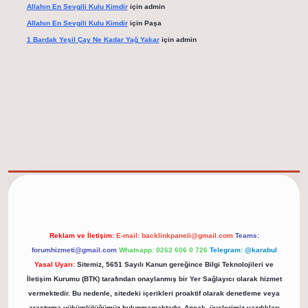
Allahın En Sevgili Kulu Kimdir
için
admin
Allahın En Sevgili Kulu Kimdir
için
Paşa
1 Bardak Yeşil Çay Ne Kadar Yağ Yakar
için
admin
elexbet güncel adresi
https://tulipbett.net/
Reklam ve İletişim:
E-mail:
backlinkpaneli@gmail.com
Teams:
forumhizmeti@gmail.com
Whatsapp: 0262 606 0 726
Telegram: @karabul
Yasal Uyarı:
Sitemiz, 5651 Sayılı Kanun gereğince Bilgi Teknolojileri ve
İletişim Kurumu (BTK) tarafından onaylanmış bir Yer Sağlayıcı olarak hizmet
vermektedir. Bu nedenle, sitedeki içerikleri proaktif olarak denetleme veya
araştırma yükümlülüğümüz bulunmamaktadır. Ancak, üyelerimiz yazdıkları