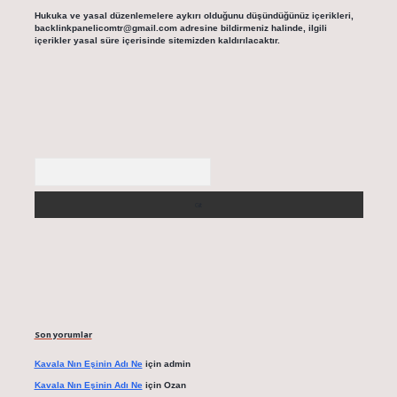
Hukuka ve yasal düzenlemelere aykırı olduğunu düşündüğünüz içerikleri,
backlinkpanelicomtr@gmail.com
adresine bildirmeniz halinde, ilgili
içerikler yasal süre içerisinde sitemizden kaldırılacaktır.
Arama
Son yorumlar
Kavala Nın Eşinin Adı Ne
için
admin
Kavala Nın Eşinin Adı Ne
için
Ozan