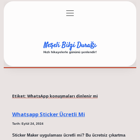
menüyü
Anasayfa
Gizlilik Politikası
Yasal Uyarı
aç
Hakkımızda
Neşeli Bilgi Durağı
Hızlı hikayelerle gününü şenlendir!
Etiket:
WhatsApp konuşmaları dinlenir mi
Whatsapp Sticker Ücretli Mi
Tarih: Eylül 24, 2024
Sticker Maker uygulaması ücretli mi? Bu ücretsiz çıkartma