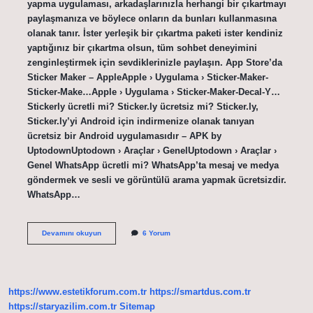
yapma uygulaması, arkadaşlarınızla herhangi bir çıkartmayı
paylaşmanıza ve böylece onların da bunları kullanmasına
olanak tanır. İster yerleşik bir çıkartma paketi ister kendiniz
yaptığınız bir çıkartma olsun, tüm sohbet deneyimini
zenginleştirmek için sevdiklerinizle paylaşın. App Store’da
Sticker Maker – AppleApple › Uygulama › Sticker-Maker-
Sticker-Make…Apple › Uygulama › Sticker-Maker-Decal-Y…
Stickerly ücretli mi? Sticker.ly ücretsiz mi? Sticker.ly,
Sticker.ly’yi Android için indirmenize olanak tanıyan
ücretsiz bir Android uygulamasıdır – APK by
UptodownUptodown › Araçlar › GenelUptodown › Araçlar ›
Genel WhatsApp ücretli mi? WhatsApp’ta mesaj ve medya
göndermek ve sesli ve görüntülü arama yapmak ücretsizdir.
WhatsApp…
Whatsapp
Devamını okuyun
6 Yorum
Sticker
Ücretli
Mi
https://www.estetikforum.com.tr
https://smartdus.com.tr
https://staryazilim.com.tr
Sitemap