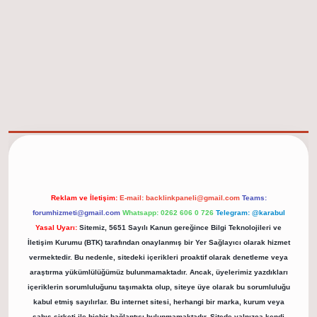
elexbet güncel adresi
https://tulipbett.net/
Reklam ve İletişim:
E-mail:
backlinkpaneli@gmail.com
Teams:
forumhizmeti@gmail.com
Whatsapp: 0262 606 0 726
Telegram: @karabul
Yasal Uyarı:
Sitemiz, 5651 Sayılı Kanun gereğince Bilgi Teknolojileri ve
İletişim Kurumu (BTK) tarafından onaylanmış bir Yer Sağlayıcı olarak hizmet
vermektedir. Bu nedenle, sitedeki içerikleri proaktif olarak denetleme veya
araştırma yükümlülüğümüz bulunmamaktadır. Ancak, üyelerimiz yazdıkları
içeriklerin sorumluluğunu taşımakta olup, siteye üye olarak bu sorumluluğu
kabul etmiş sayılırlar. Bu internet sitesi, herhangi bir marka, kurum veya
şahıs şirketi ile hiçbir bağlantısı bulunmamaktadır. Sitede yalnızca kendi