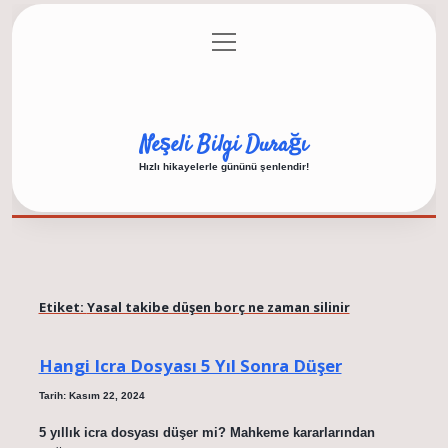
menüyü
Anasayfa
Gizlilik Politikası
Yasal Uyarı
aç
Hakkımızda
Neşeli Bilgi Durağı
Hızlı hikayelerle gününü şenlendir!
Etiket:
Yasal takibe düşen borç ne zaman silinir
Hangi Icra Dosyası 5 Yıl Sonra Düşer
Tarih: Kasım 22, 2024
5 yıllık icra dosyası düşer mi? Mahkeme kararlarından