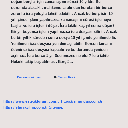
doğan borçlar için zamanaşımı süresi 10 yıldır. Bu
durumda alacaklı, mahkeme tarafından kurulan bir borcu
zorunlu icra yoluyla tahsil edebilir. Ancak bu borç için 10
yıl içinde işlem yapılmazsa zamanaşımı süresi işlemeye
başlar ve icra işlemi düşer. İcra takibi kaç yıl sonra düşer?
Bir yıl boyunca işlem yapılmazsa icra dosyası silinir. Ancak
bu bir yıllık süreden sonra dosya 10 yıl içinde yenilenebilir.
Yenilenen icra dosyası yeniden açılabilir. Borcun tamamı
ödenirse icra dosyası kapatılır ve bu durumda yeniden
açılmaz. İcra borcu 5 yıl ödenmezse ne olur? İcra takibi
Hukuki takip başlatılması: Borç 5…
Hangi
Devamını okuyun
Yorum Bırak
Icra
Dosyası
5
Yıl
Sonra
https://www.estetikforum.com.tr
https://smartdus.com.tr
Düşer
https://staryazilim.com.tr
Sitemap