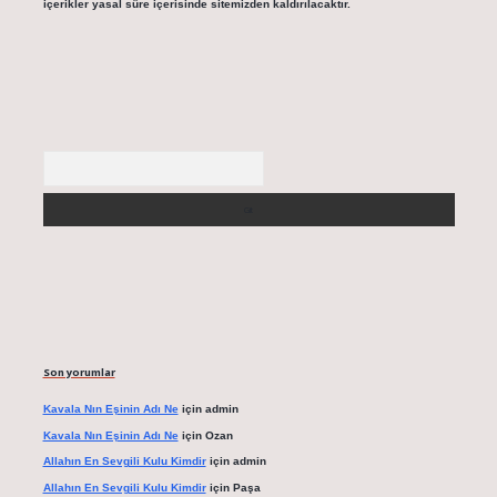
içerikler yasal süre içerisinde sitemizden kaldırılacaktır.
Arama
Son yorumlar
Kavala Nın Eşinin Adı Ne
için
admin
Kavala Nın Eşinin Adı Ne
için
Ozan
Allahın En Sevgili Kulu Kimdir
için
admin
Allahın En Sevgili Kulu Kimdir
için
Paşa