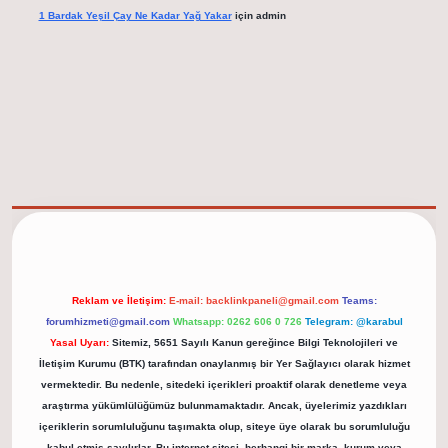
1 Bardak Yeşil Çay Ne Kadar Yağ Yakar
için
admin
elexbet güncel adresi
https://tulipbett.net/
Reklam ve İletişim:
E-mail:
backlinkpaneli@gmail.com
Teams:
forumhizmeti@gmail.com
Whatsapp: 0262 606 0 726
Telegram: @karabul
Yasal Uyarı:
Sitemiz, 5651 Sayılı Kanun gereğince Bilgi Teknolojileri ve
İletişim Kurumu (BTK) tarafından onaylanmış bir Yer Sağlayıcı olarak hizmet
vermektedir. Bu nedenle, sitedeki içerikleri proaktif olarak denetleme veya
araştırma yükümlülüğümüz bulunmamaktadır. Ancak, üyelerimiz yazdıkları
içeriklerin sorumluluğunu taşımakta olup, siteye üye olarak bu sorumluluğu
kabul etmiş sayılırlar. Bu internet sitesi, herhangi bir marka, kurum veya