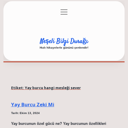
menüyü
Anasayfa
Gizlilik Politikası
Yasal Uyarı
aç
Hakkımızda
Neşeli Bilgi Durağı
Hızlı hikayelerle gününü şenlendir!
Etiket:
Yay burcu hangi mesleği sever
Yay Burcu Zeki Mi
Tarih: Ekim 13, 2024
Yay burcunun özel gücü ne? Yay burcunun özellikleri