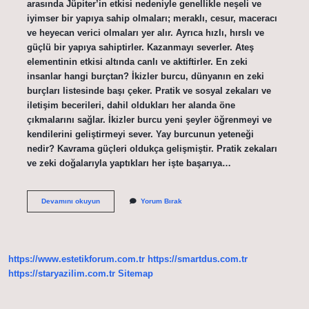
arasında Jüpiter’in etkisi nedeniyle genellikle neşeli ve
iyimser bir yapıya sahip olmaları; meraklı, cesur, maceracı
ve heyecan verici olmaları yer alır. Ayrıca hızlı, hırslı ve
güçlü bir yapıya sahiptirler. Kazanmayı severler. Ateş
elementinin etkisi altında canlı ve aktiftirler. En zeki
insanlar hangi burçtan? İkizler burcu, dünyanın en zeki
burçları listesinde başı çeker. Pratik ve sosyal zekaları ve
iletişim becerileri, dahil oldukları her alanda öne
çıkmalarını sağlar. İkizler burcu yeni şeyler öğrenmeyi ve
kendilerini geliştirmeyi sever. Yay burcunun yeteneği
nedir? Kavrama güçleri oldukça gelişmiştir. Pratik zekaları
ve zeki doğalarıyla yaptıkları her işte başarıya…
Yay
Devamını okuyun
Yorum Bırak
Burcu
Zeki
Mi
https://www.estetikforum.com.tr
https://smartdus.com.tr
https://staryazilim.com.tr
Sitemap