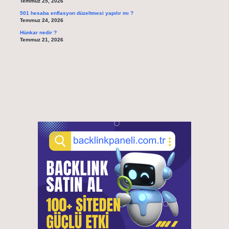
Temmuz 25, 2026
501 hesaba enflasyon düzeltmesi yapılır mı ?
Temmuz 24, 2026
Hünkar nedir ?
Temmuz 21, 2026